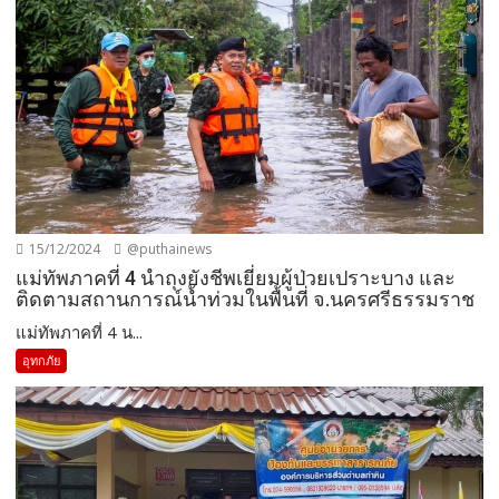
15/12/2024
@puthainews
แม่ทัพภาคที่ 4 นำถุงยังชีพเยี่ยมผู้ป่วยเปราะบาง และ
ติดตามสถานการณ์น้ำท่วมในพื้นที่ จ.นครศรีธรรมราช
แม่ทัพภาคที่ 4 น...
อุทกภัย