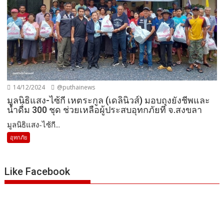
14/12/2024
@puthainews
มูลนิธิแสง-ไซ้กี เหตระกูล (เดลินิวส์) มอบถุงยังชีพและ
น้ำดื่ม 300 ชุด ช่วยเหลือผู้ประสบอุทกภัยที่ จ.สงขลา
มูลนิธิแสง-ไซ้กี...
อุทกภัย
Like Facebook