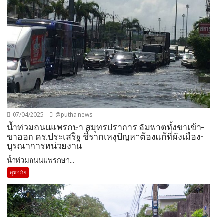
07/04/2025
@puthainews
น้ำท่วมถนนแพรกษา สมุทรปราการ อัมพาตทั้งขาเข้า-
ขาออก ดร.ประเสริฐ ชี้รากเหงุปัญหาต้องแก้ที่ผังเมือง-
บูรณาการหน่วยงาน
น้ำท่วมถนนแพรกษา...
อุทกภัย