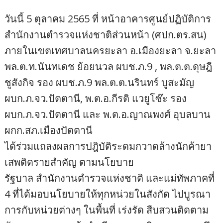
วันนี้ 5 ตุลาคม 2565 ที่ หน้าอาคารศูนย์ปฏิบัติการ
สำนักงานตำรวจแห่งชาติส่วนหน้า (ศปก.ตร.สน)
ภายในเขตเทศบาลนครยะลา อ.เมืองยะลา จ.ยะลา
พล.ต.ท.นันทเดช ย้อยนวล ผบช.ภ.9 , พล.ต.ต.ดุษฎี
ชูสังกิจ รอง ผบช.ภ.9 พล.ต.ต.นรินทร์ บูสะมัญ
ผบก.ภ.จว.ปัตตานี, พ.ต.อ.กีรติ แวยูโซ๊ะ รอง
ผบก.ภ.จว.ปัตตานี และ พ.ต.อ.ญาณพงศ์ อุบลบาน
ผกก.สภ.เมืองปัตตานี
ได้ร่วมแถลงผลการปฎิบัติระดมกวาดล้างนักค้ายา
เสพติดรายสำคัญ ตามนโยบาย
รัฐบาล สำนักงานตำรวจแห่งชาติ และแม่ทัพภาคที่
4 ที่ได้มอบนโยบายให้ทุกหน่วยในสังกัด ไปบูรณา
การกับหน่วยต่างๆ ในพื้นที่ เร่งรัด สืบสวนติดตาม