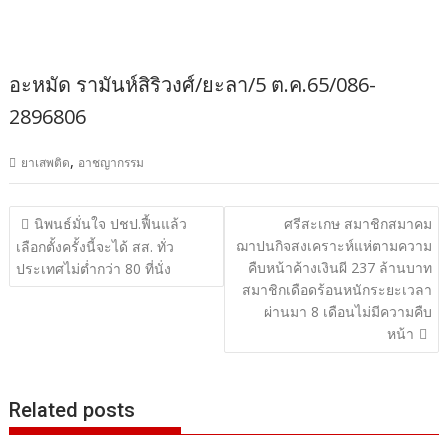
อะหมัด รามันห์สิริวงศ์/ยะลา/5 ต.ค.65/086-
2896806
,
ยาเสพติด
อาชญากรรม
แนะแนว
นิพนธ์มั่นใจ ปชป.ฟื้นแล้ว
ศรีสะเกษ สมาชิกสมาคม
ฌาปนกิจสงเคราะห์แห่ตามความ
เรื่อง
เลือกตั้งครั้งนี้จะได้ สส. ทั่ว
คืบหน้าค้างเงินผี 237 ล้านบาท
ประเทศไม่ต่ำกว่า 80 ที่นั่ง
สมาชิกเดือดร้อนหนักระยะเวลา
ผ่านมา 8 เดือนไม่มีความคืบ
หน้า
Related posts