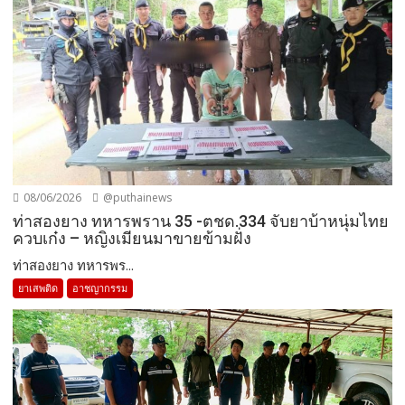
08/06/2026
@puthainews
ท่าสองยาง ทหารพราน 35 -ตชด.334 จับยาบ้าหนุ่มไทย
ควบเก๋ง – หญิงเมียนมาขายข้ามฝั่ง
ท่าสองยาง ทหารพร...
ยาเสพติด
อาชญากรรม