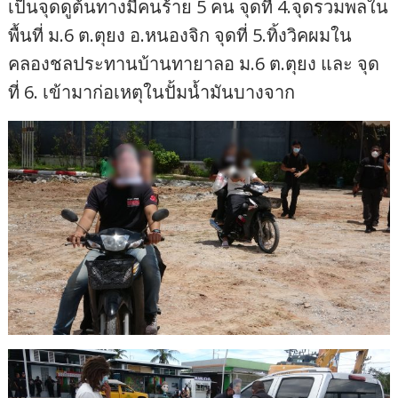
เป็นจุดดูต้นทางมีคนร้าย 5 คน จุดที่ 4.จุดรวมพลใน
พื้นที่ ม.6 ต.ตุยง อ.หนองจิก จุดที่ 5.ทิ้งวิคผมใน
คลองชลประทานบ้านทายาลอ ม.6 ต.ตุยง และ จุด
ที่ 6. เข้ามาก่อเหตุในปั้มน้ำมันบางจาก