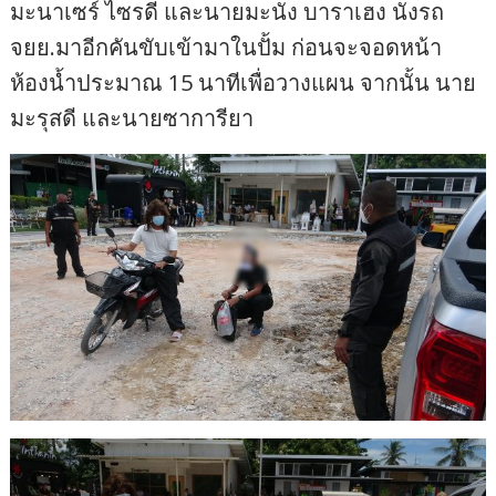
มะนาเซร์ ไซรดี และนายมะนัง บาราเฮง นั่งรถ
จยย.มาอีกคันขับเข้ามาในปั้ม ก่อนจะจอดหน้า
ห้องน้ำประมาณ 15 นาทีเพื่อวางแผน จากนั้น นาย
มะรุสดี และนายซาการียา