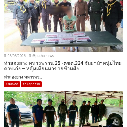
08/06/2026
@puthainews
ท่าสองยาง ทหารพราน 35 -ตชด.334 จับยาบ้าหนุ่มไทย
ควบเก๋ง – หญิงเมียนมาขายข้ามฝั่ง
ท่าสองยาง ทหารพร...
ยาเสพติด
อาชญากรรม