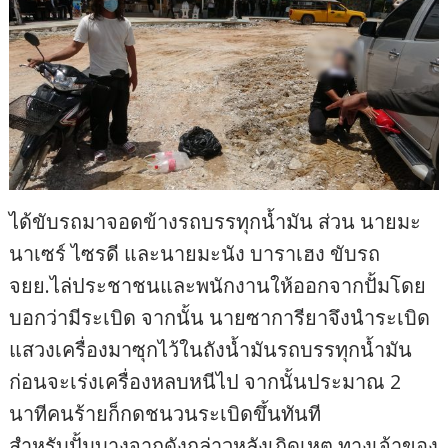
ได้ขับรถมาจอดข้างรถบรรทุกน้ำมัน ส่วน นายมะ
นาเซร์ ไซรดี และนายมะนัง บาราเฮง ขับรถ
จยย.ไล่ประชาชนและพนักงานให้ออกจากปั้มโดย
บอกว่ามีระเบิด จากนั้น นายซาการียาจึงนำระเบิด
แสวงเครื่องมาซุกไว้ในถังน้ำมันรถบรรทุกน้ำมัน
ก่อนจะเร่งเครื่องหลบหนีไป จากนั้นประมาณ 2
นาทีคนร้ายก็กดชนวนระเบิดขึ้นทันที
สำหรับปั้มบางจากดังกล่าวหลังเกิดเหตุ ทางเจ้าของ