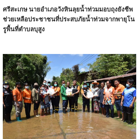
ศรีสะเกษ นายอำเภอวังหินลุยน้ำท่วมมอบถุงยังชีพ
ช่วยเหลือประชาชนที่ประสบภัยน้ำท่วมจากพายุโน
รูพื้นที่ตำบลบุสูง