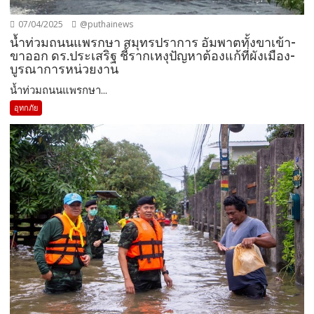
07/04/2025
@puthainews
น้ำท่วมถนนแพรกษา สมุทรปราการ อัมพาตทั้งขาเข้า-
ขาออก ดร.ประเสริฐ ชี้รากเหงุปัญหาต้องแก้ที่ผังเมือง-
บูรณาการหน่วยงาน
น้ำท่วมถนนแพรกษา...
อุทกภัย