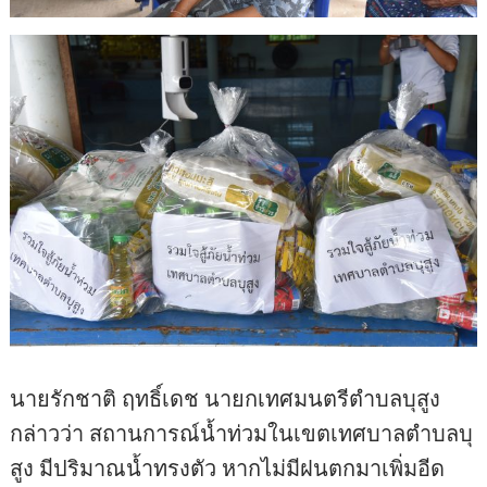
นายรักชาติ ฤทธิ์เดช นายกเทศมนตรีตำบลบุสูง
กล่าวว่า สถานการณ์น้ำท่วมในเขตเทศบาลตำบลบุ
สูง มีปริมาณน้ำทรงตัว หากไม่มีฝนตกมาเพิ่มอีด