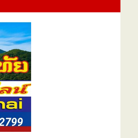
Training Exercise : FTX) การช่วยเหลือผู้ประสบภัยทางทะเลและการปฏิบั