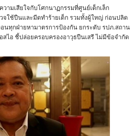
ามเสียใจกับโศกนาฏกรรมที่ศูนย์เด็กเล็ก
วจใช้ปืนและมีดทำร้ายเด็ก รวมทั้งผู้ใหญ่ ก่อนปลิด
 วอนทุกฝ่ายหามาตรการป้องกัน ยกระดับ รปภ.สถาน
เอสไอ ชี้ปล่อยครอบครองอาวุธปืนเสรี ไม่มีข้อจำกัด