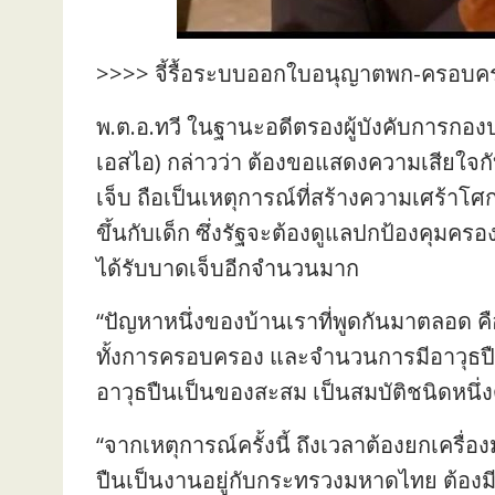
>>>> จี้รื้อระบบออกใบอนุญาตพก-ครอบค
พ.ต.อ.ทวี ในฐานะอดีตรองผู้บังคับการกอ
เอสไอ) กล่าวว่า ต้องขอแสดงความเสียใจกับ
เจ็บ ถือเป็นเหตุการณ์ที่สร้างความเศร้า
ขึ้นกับเด็ก ซึ่งรัฐจะต้องดูแลปกป้องคุมครอ
ได้รับบาดเจ็บอีกจำนวนมาก
“ปัญหาหนึ่งของบ้านเราที่พูดกันมาตลอด คื
ทั้งการครอบครอง และจำนวนการมีอาวุธป
อาวุธปืนเป็นของสะสม เป็นสมบัติชนิดหนึ่งด
“จากเหตุการณ์ครั้งนี้ ถึงเวลาต้องยกเคร
ปืนเป็นงานอยู่กับกระทรวงมหาดไทย ต้อง