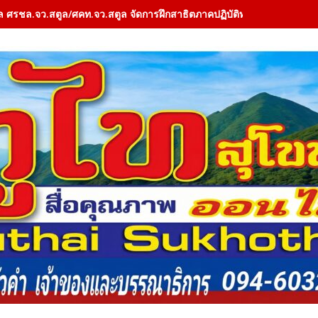
ล ศรชล.จว.สตูล/ศคท.จว.สตูล จัดการฝึกสาธิตภาคปฏิบัติทางทะเล (Field 