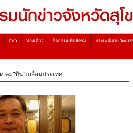
กีฬา
ท่องเที่ยว
กิจกรรมเพื่อสังคม
ประเพณีและวัฒนธ
ด คุม”ปืน”เกลื่อนประเทศ