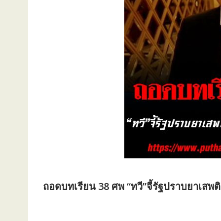
ถอดบทเรียน 38 ศพ “ทวี”จี้รัฐปราบยาเสพติ