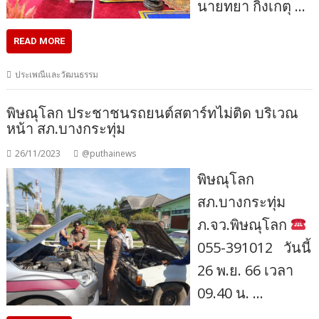
นายทยา กิ่งเกตุ …
READ MORE
ประเพณีและวัฒนธรรม
พิษณุโลก ประชาชนรถยนต์สตาร์ทไม่ติด บริเวณ
หน้า สภ.บางกระทุ่ม
26/11/2023
@puthainews
พิษณุโลก
สภ.บางกระทุ่ม
ภ.จว.พิษณุโลก
055-391012 วันนี้
26 พ.ย. 66 เวลา​
09.40 น. …