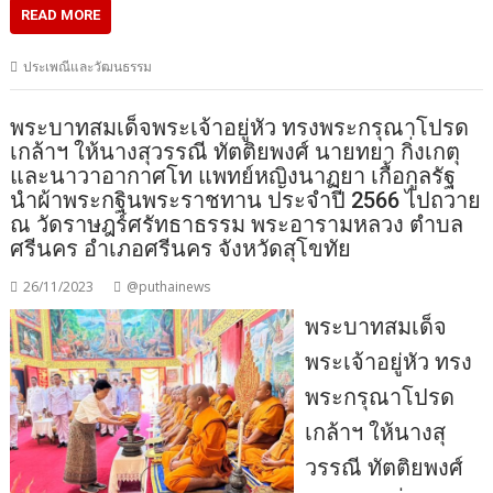
READ MORE
ประเพณีและวัฒนธรรม
พระบาทสมเด็จพระเจ้าอยู่หัว ทรงพระกรุณาโปรด
เกล้าฯ ให้นางสุวรรณี ทัตติยพงศ์ นายทยา กิ่งเกตุ
และนาวาอากาศโท แพทย์หญิงนาฏยา เกื้อกูลรัฐ
นำผ้าพระกฐินพระราชทาน ประจำปี 2566 ไปถวาย
ณ วัดราษฎร์ศรัทธาธรรม พระอารามหลวง ตำบล
ศรีนคร อำเภอศรีนคร จังหวัดสุโขทัย
26/11/2023
@puthainews
พระบาทสมเด็จ
พระเจ้าอยู่หัว ทรง
พระกรุณาโปรด
เกล้าฯ ให้นางสุ
วรรณี ทัตติยพงศ์