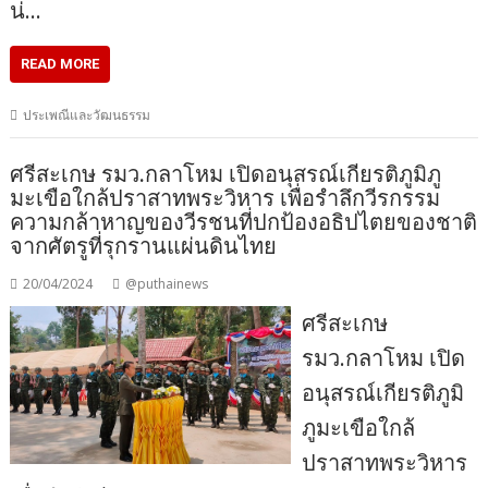
น่…
READ MORE
ประเพณีและวัฒนธรรม
ศรีสะเกษ รมว.กลาโหม เปิดอนุสรณ์เกียรติภูมิภู
มะเขือใกล้ปราสาทพระวิหาร เพื่อรำลึกวีรกรรม
ความกล้าหาญของวีรชนที่ปกป้องอธิปไตยของชาติ
จากศัตรูที่รุกรานแผ่นดินไทย
20/04/2024
@puthainews
ศรีสะเกษ
รมว.กลาโหม เปิด
อนุสรณ์เกียรติภูมิ
ภูมะเขือใกล้
ปราสาทพระวิหาร