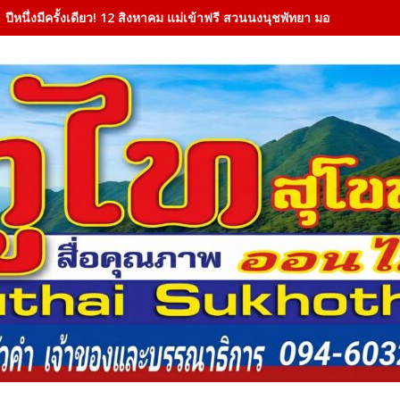
ปีหนึ่งมีครั้งเดียว! 12 สิงหาคม แม่เข้าฟรี สวนนงนุชพัทยา มอบของขวัญวั