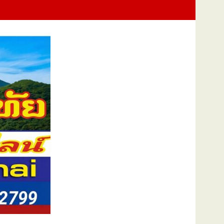
นแม่แห่งชาติ แทนคำว่ารัก ชวนลูกพาแม่เที่ยว