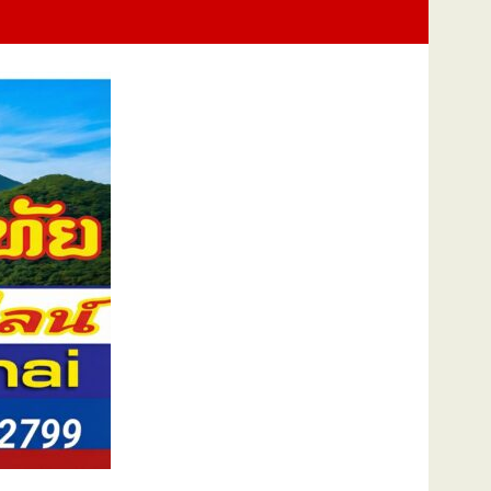
ูป พร้อมบริจาคเพื่อสาธารณกุศล