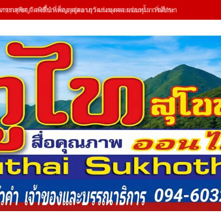
นายกสุพิศ จัดพิธีบำเพ็ญกุศลอายุวัฒนมงคล มอบทุนการศึกษาสามเณร 130 ร