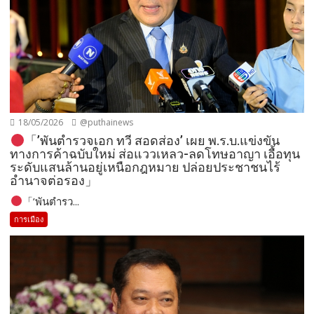
18/05/2026
@puthainews
「’พันตำรวจเอก ทวี สอดส่อง’ เผย พ.ร.บ.แข่งขัน
ทางการค้าฉบับใหม่ ส่อแววเหลว-ลดโทษอาญา เอื้อทุน
ระดับแสนล้านอยู่เหนือกฎหมาย ปล่อยประชาชนไร้
อำนาจต่อรอง」
「’พันตำรว...
การเมือง