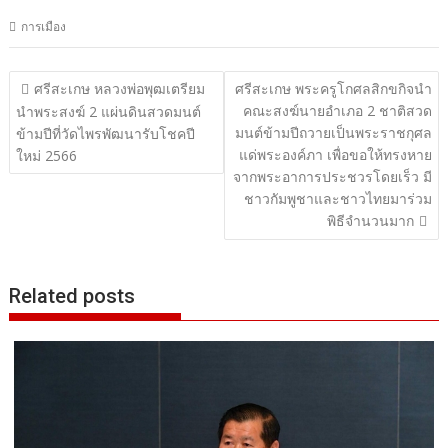
การเมือง
แนะแนว
ศรีสะเกษ หลวงพ่อพุฒเตรียม
ศรีสะเกษ พระครูโกศลสิกขกิจนำ
คณะสงฆ์นายอำเภอ 2 ชาติสวด
เรื่อง
นำพระสงฆ์ 2 แผ่นดินสวดมนต์
มนต์ข้ามปีถวายเป็นพระราชกุศล
ข้ามปีที่วัดไพรพัฒนารับโชคปี
แด่พระองค์ภา เพื่อขอให้ทรงหาย
ใหม่ 2566
จากพระอาการประชวรโดยเร็ว มี
ชาวกัมพูชาและชาวไทยมาร่วม
พิธีจำนวนมาก
Related posts