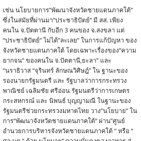
เช่น นโยบายการ”พัฒนาจังหวัดชายแดนภาคใต้”
ซึ่งในสมัยที่ผ่านมา”ประชาธิปัตย์” มี สส. เพียง
คนใน จ.ปัตตานี กับอีก 3 คนของ จ.สงขลา แต่
“ประชาธิปัตย์” ไม่ได้”ละเลย” ในการแก้ปัญหา ของ
จังหวัดชายแดนภาคใต้ โดยเฉพาะเรื่องของ”ความ
ยากจน” ของคนใน จ.ปัตตานี,ยะลา” และ
“นราธิวาส “จุรินทร์ ลักษณวิศิษฎ์” ใน ฐานะของ
รองนายกรัฐมนตรี และ รัฐบาลว่าการกระทรวง
พาณิชย์ เฉลิมชัย ศรีอ่อน รัฐมนตรีว่าการเกษตร
กระสหกรณ์ และ นิพนธ์ บุญญามณี ในฐานะของ
รัฐมนตรีช่วยกระทรวงมหาดไทย วาง”นโยบาย” ใน
การ”พัฒนาจังหวัดชายแดนภาคใต้” ผ่าน”ศูนย์
อำนวยการบริหารจังหวัดชายแดนภาคใต้ “ หรือ “
ศอ.บต.” ด้วย นโยบาย” ความมั่นคงของอาหาร สู่