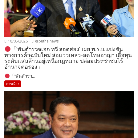
18/05/2026
@puthainews
「’พันตำรวจเอก ทวี สอดส่อง’ เผย พ.ร.บ.แข่งขัน
ทางการค้าฉบับใหม่ ส่อแววเหลว-ลดโทษอาญา เอื้อทุน
ระดับแสนล้านอยู่เหนือกฎหมาย ปล่อยประชาชนไร้
อำนาจต่อรอง」
「’พันตำรว...
การเมือง