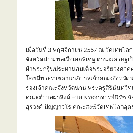
เมื่อวันที่ 3 พฤศจิกายน 2567 ณ วัดเทพโล
จังหวัดน่าน พลเรือเอกพิเชฐ ตานะเศรษฐเ
ผ้าพระกฐินประทานสมเด็จพระอริยวงศา
โดยมีพระราชศานาภิบาลเจ้าคณะจังหวัดน่
รองเจ้าคณะจังหวัดน่าน พระครูสิรินันทวิท
คณะตำบลผาสิงห์ –บ่อ พระอาจารย์นิรัช จ
สุรวงศ์ ปัญญาวโร คณะสงฆ์วัดเทพโลกอุดร ท