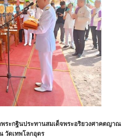
ายผ้าพระกฐินประทานสมเด็จพระอริยวงศาคตญาณ
 วัดเทพโลกอุดร