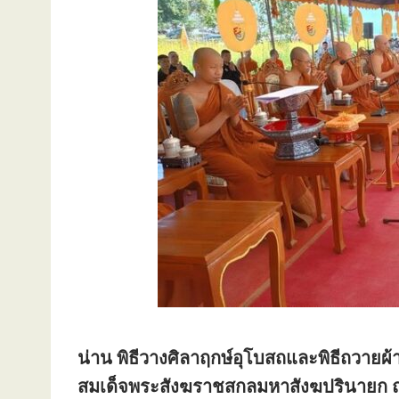
น่าน พิธีวางศิลาฤกษ์อุโบสถและพิธีถว
สมเด็จพระสังฆราชสกลมหาสังฆปรินายก ณ