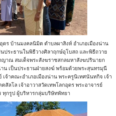
กอุดร บ้านมงคลนิมิต ตำบลผาสิงห์ อำเภอเมืองน่าน
ป็นประธานในพิธีวางศิลาฤกษ์อุโบสถ และพิธีถวาย
คตญาณ สมเด็จพระสังฆราชสกลมหาสังฆปรินายก
าน เป็นประธานฝ่ายสงฆ์ พร้อมด้วยพระสุนทรมุนี
ย์ เจ้าคณะอำเภอเมืองน่าน พระครูนิเทศนันทกิจ เจ้า
ัตตสัลโล เจ้าอาวาสวัดเทพโลกอุดร พระอาจารย์
ุกรูป ผู้บริหารกลุ่มบริษัทพัทยา