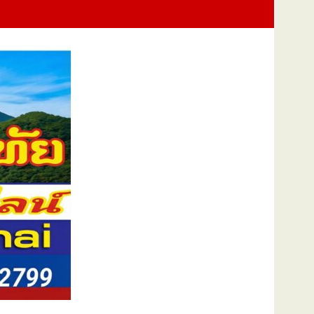
การบริหารจัดการน้ำชลประทานของโครงการ ประจำปึงบประมาณ พ.ศ. 2569