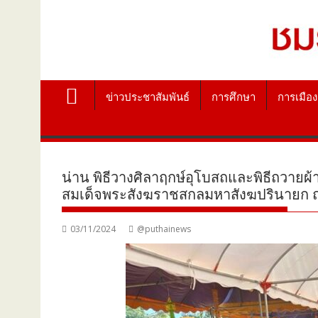
ข่าวประชาสัมพันธ์
การศึกษา
การเมือง
น่าน พิธีวางศิลาฤกษ์อุโบสถและพิธีถว
สมเด็จพระสังฆราชสกลมหาสังฆปรินายก ณ
03/11/2024
@puthainews