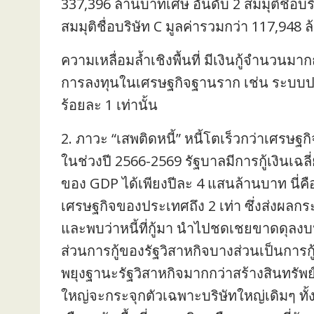
337,396 ล้านบาทเศษ อันดับ 2 สมมุติชื่อบร
สมมุติชื่อบริษัท C มูลค่ารวมกว่า 117,948
ความเหลื่อมล้ำเชิงพื้นที่ มีเงินกู้จำนวนมา
การลงทุนในเศรษฐกิจฐานราก เช่น ระบบประป
ร้อยละ 1 เท่านั้น
2. ภาวะ “เสพติดหนี้” หนี้โตเร็วกว่าเศรษฐกิ
ในช่วงปี 2566-2569 รัฐบาลมีการกู้เงินเฉล
ของ GDP ได้เพียงปีละ 4 แสนล้านบาท นี่คื
เศรษฐกิจของประเทศถึง 2 เท่า ซึ่งส่งผ
และพบว่าหนี้ที่กู้มา นำไปชดเชยขาดดุลง
ส่วนการกู้ของรัฐวิสาหกิจบางส่วนเป็นการก
พยุงฐานะรัฐวิสาหกิจมากกว่าสร้างสินทรัพ
ใหญ่จะกระจุกตัวเฉพาะบริษัทใหญ่เดิมๆ ทั้ง