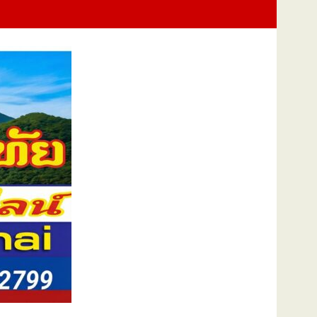
การบริหารจัดการน้ำชลประทานของโครงการ ประจำปึงบประมาณ พ.ศ. 2569