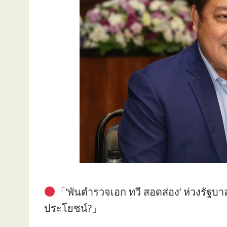
「’พันตำรวจเอก ทวี สอดส่อง’ ห่วงรัฐบาล
ประโยชน์?」