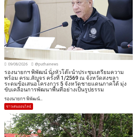
09/08/2026
@puthainews
รองนายกฯ พิพัฒน์ นั่งหัวโต๊ะนำประชุมเตรียมความ
พร้อม ครม.สัญจร ครั้งที่ 1/2569 ณ จังหวัดสงขลา
ระดมข้อเสนอโครงการ 5 จังหวัดชายแดนภาคใต้ มุ่ง
ขับเคลื่อนการพัฒนาพื้นที่อย่างเป็นรูปธรรม
รองนายกฯ พิพัฒน์...
ข่าวเด่นออนไลน์