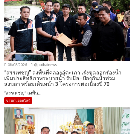
08/08/2026
@puthainews
“สรรเพชญ” ลงพื้นที่คลองอู่ตะเภา เร่งขุดลอกร่องน้ำ
เพิ่มประสิทธิภาพระบายน้ำ รับมือ–ป้องกันน้ำท่วม
สงขลา พร้อมเดินหน้า 3 โครงการต่อเนื่องปี 70
“สรรเพชญ” ลงพื้น...
ข่าวเด่นออนไลน์