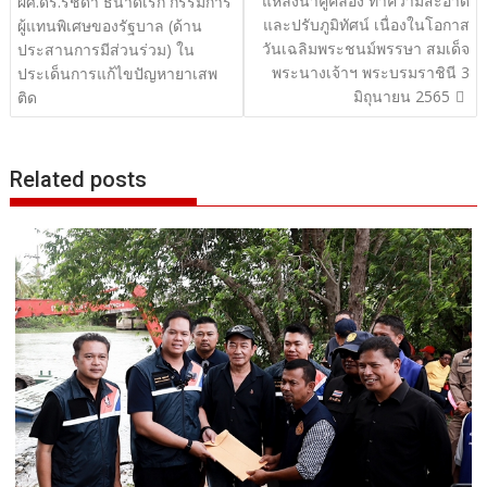
แหล่งน้ำคูคลอง ทำความสะอาด
เรื่อง
ผศ.ดร.รัชดา ธนาดิเรก กรรมการ
และปรับภูมิทัศน์ เนื่องในโอกาส
ผู้แทนพิเศษของรัฐบาล (ด้าน
วันเฉลิมพระชนม์พรรษา สมเด็จ
ประสานการมีส่วนร่วม) ใน
พระนางเจ้าฯ พระบรมราชินี 3
ประเด็นการแก้ไขปัญหายาเสพ
มิถุนายน 2565
ติด
Related posts