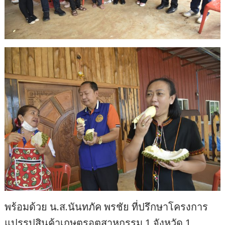
พร้อมด้วย น.ส.นันทภัค พรชัย ที่ปรึกษาโครงการ
แปรรูปสินค้าเกษตรอุตสาหกรรม 1 จังหวัด 1