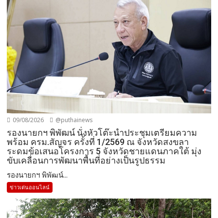
09/08/2026
@puthainews
รองนายกฯ พิพัฒน์ นั่งหัวโต๊ะนำประชุมเตรียมความ
พร้อม ครม.สัญจร ครั้งที่ 1/2569 ณ จังหวัดสงขลา
ระดมข้อเสนอโครงการ 5 จังหวัดชายแดนภาคใต้ มุ่ง
ขับเคลื่อนการพัฒนาพื้นที่อย่างเป็นรูปธรรม
รองนายกฯ พิพัฒน์...
ข่าวเด่นออนไลน์