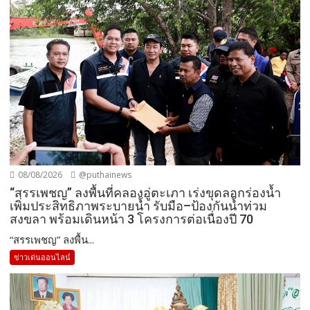
08/08/2026
@puthainews
“สรรเพชญ” ลงพื้นที่คลองอู่ตะเภา เร่งขุดลอกร่องน้ำ
เพิ่มประสิทธิภาพระบายน้ำ รับมือ–ป้องกันน้ำท่วม
สงขลา พร้อมเดินหน้า 3 โครงการต่อเนื่องปี 70
“สรรเพชญ” ลงพื้น...
ข่าวเด่นออนไลน์