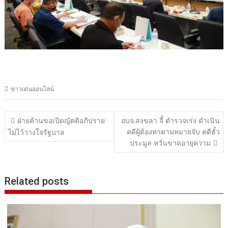
ข่าวเด่นออนไลน์
แนะแนว
ฝ่ายค้านขอเปิดญัตติอภิปราย
อบจ.สงขลา จี้ ตำรวจเร่ง ดำเนิน
คดีผู้ต้องหาตามหมายจับ คดีฮั้ว
เรื่อง
ไม่ไว้วางใจรัฐบาล
ประมูล หวั่นขาดอายุความ
Related posts