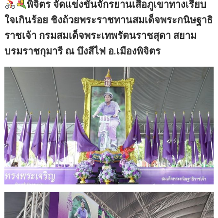
พิจิตร จัดแข่งขันจักรยานเสือภูเขาทางเรียบ
ใจเกินร้อย ชิงถ้วยพระราชทานสมเด็จพระกนิษฐาธิ
ราชเจ้า กรมสมเด็จพระเทพรัตนราชสุดา สยาม
บรมราชกุมารี ณ บึงสีไฟ อ.เมืองพิจิตร