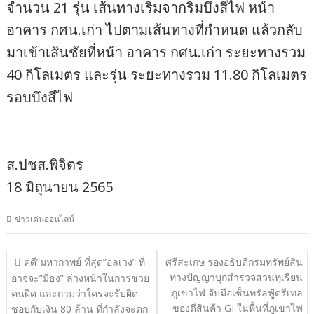
จำนวน 21 รุ่น เส้นทางเริ่มจากริมบึงสีไฟ หน้า
อาคาร กศน.เก่า ไปตามเส้นทางที่กำหนด แล้วกลับ
มาเข้าเส้นชัยที่หน้า อาคาร กศน.เก่า ระยะทางรวม
40 กิโลเมตร และรุ่น ระยะทางรวม 11.80 กิโลเมตร
รอบบึงสีไฟ
ส.ปชส.พิจิตร
18 มิถุนายน 2565
ข่าวเด่นออนไลน์
แนะแนว
คดี”มหากาพย์ ที่สุด”อลเวง” ที่
ศรีสะเกษ รองอธิบดีกรมทรัพย์สิน
ทางปัญญาบุกสำรวจสวนทุเรียน
เรื่อง
อาจจะ”มีธง” ล่วงหน้าในการช่วย
ภูเขาไฟ จับมือเซ็นทรัลฟู้ดรีเทล
คนผิด และถามว่าใครจะรับผิด
ของดีสินค้า GI ในพื้นที่ภูเขาไฟ
ชอบกับเงิน 80 ล้าน ที่กำลังจะตก