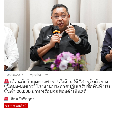
08/08/2026
@puthainews
เตือนภัยวิกฤตยางพารา! สั่งห้ามใช้ “สารจับตัวยาง
ชนิดผง-ผงขาว” โรงงานประกาศปฏิเสธรับซื้อทันที ปรับ
ขั้นต่ำ 20,000 บาท พร้อมจ่อฟ้องดำเนินคดี
เตือนภัยวิกฤตย...
ข่าวเด่นออนไลน์