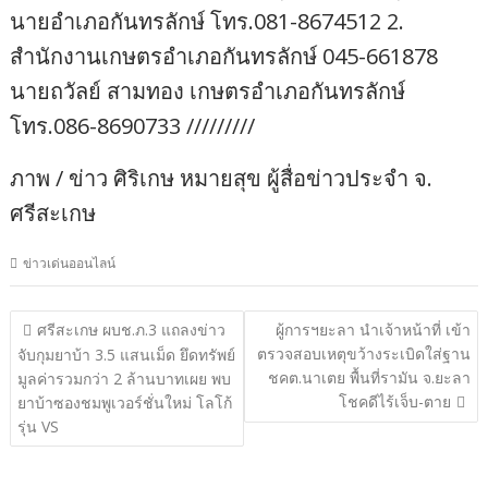
นายอำเภอกันทรลักษ์ โทร.081-8674512 2.
สำนักงานเกษตรอำเภอกันทรลักษ์ 045-661878
นายถวัลย์ สามทอง เกษตรอำเภอกันทรลักษ์
โทร.086-8690733 /////////
ภาพ / ข่าว ศิริเกษ หมายสุข ผู้สื่อข่าวประจำ จ.
ศรีสะเกษ
ข่าวเด่นออนไลน์
แนะแนว
ศรีสะเกษ ผบช.ภ.3 แถลงข่าว
ผู้การฯยะลา นำเจ้าหน้าที่ เข้า
ตรวจสอบเหตุขว้างระเบิดใส่ฐาน
เรื่อง
จับกุมยาบ้า 3.5 แสนเม็ด ยึดทรัพย์
ชคต.นาเตย พื้นที่รามัน จ.ยะลา
มูลค่ารวมกว่า 2 ล้านบาทเผย พบ
โชคดีไร้เจ็บ-ตาย
ยาบ้าซองชมพูเวอร์ชั่นใหม่ โลโก้
รุ่น VS