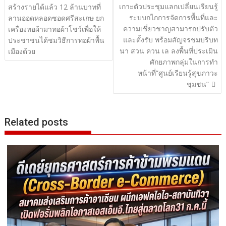
เกาะตัวประชุมแลกเปลี่ยนเรียนรู้
เรื่อง
สร้างรายได้แล้ว 12 ล้านบาทที่
ระบบกไกการจัดการพื้นที่และ
ลานออดหลอดซอดศรีสะเกษ ยก
ความเชี่ยวชาญสามารถปรับตัว
เครื่องทอผ้ามาทอผ้าโชว์เพื่อให้
และตั้งรับ พร้อมสัญจรชมบริบท
ประชาชนได้ชมวิธีการทอผ้าพื้น
นา สวน ควน เล ลงพื้นที่ประเมิน
เมืองด้วย
ศักยภาพกลุ่มในการทำ
หน้าที่”ศูนย์เรียนรู้สุขภาวะ
ชุมชน”
Related posts