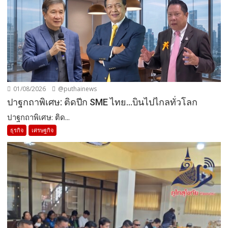
01/08/2026
@puthainews
ปาฐกถาพิเศษ: ติดปีก SME ไทย…บินไปไกลทั่วโลก
ปาฐกถาพิเศษ: ติด...
ธุรกิจ
เศรษฐกิจ