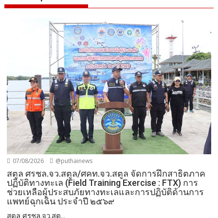
07/08/2026
@puthainews
สตูล ศรชล.จว.สตูล/ศคท.จว.สตูล จัดการฝึกสาธิตภาค
ปฏิบัติทางทะเล (Field Training Exercise : FTX) การ
ช่วยเหลือผู้ประสบภัยทางทะเลและการปฏิบัติด้านการ
แพทย์ฉุกเฉิน ประจำปี ๒๕๖๙
สตูล ศรชล.จว.สตู...