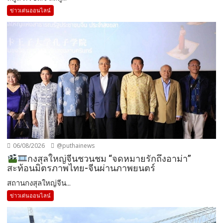
ข่าวเด่นออนไลน์
06/08/2026
@puthainews
กงสุลใหญ่จีนชวนชม “จดหมายรักถึงอาม่า”
สะท้อนมิตรภาพไทย-จีนผ่านภาพยนตร์
สถานกงสุลใหญ่จีน...
ข่าวเด่นออนไลน์