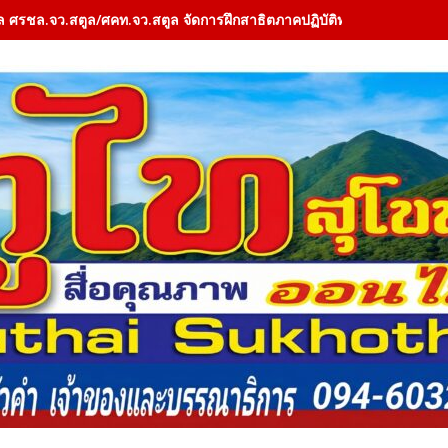
ล ศรชล.จว.สตูล/ศคท.จว.สตูล จัดการฝึกสาธิตภาคปฏิบัติทางทะเล (Field 