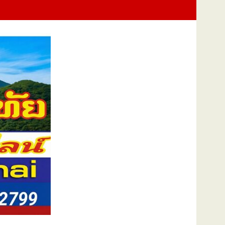
Training Exercise : FTX) การช่วยเหลือผู้ประสบภัยทางทะเลและการปฏิบั