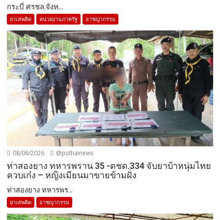
กระบี่ ศรชล.จังห...
ยาเสพติด
หน่วยงานภาครัฐ
อาชญากรรม
08/06/2026
@puthainews
ท่าสองยาง ทหารพราน 35 -ตชด.334 จับยาบ้าหนุ่มไทย
ควบเก๋ง – หญิงเมียนมาขายข้ามฝั่ง
ท่าสองยาง ทหารพร...
ยาเสพติด
อาชญากรรม