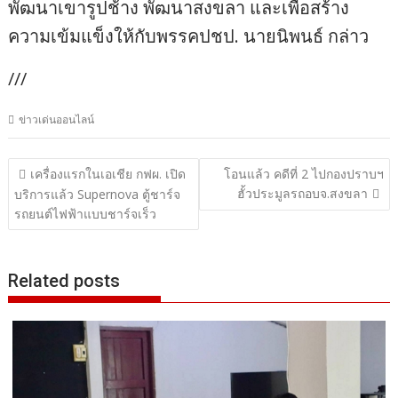
พัฒนาเขารูปช้าง พัฒนาสงขลา และเพื่อสร้าง
ความเข้มแข็งให้กับพรรคปชป. นายนิพนธ์ กล่าว
///
ข่าวเด่นออนไลน์
แนะแนว
เครื่องแรกในเอเชีย กฟผ. เปิด
โอนแล้ว คดีที่ 2 ไปกองปราบฯ
ฮั้วประมูลรถอบจ.สงขลา
เรื่อง
บริการแล้ว Supernova ตู้ชาร์จ
รถยนต์ไฟฟ้าแบบชาร์จเร็ว
Related posts