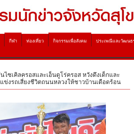
กีฬา
ท่องเที่ยว
กิจกรรมเพื่อสังคม
ประเพณีและวัฒนธ
ันไซเคิลครอสและเอ็นดูโร่ครอส หวังดึงเด็กและ
ข่งรถเสี่ยงชีวิตถนนหลวงให้ชาวบ้านเดือดร้อน