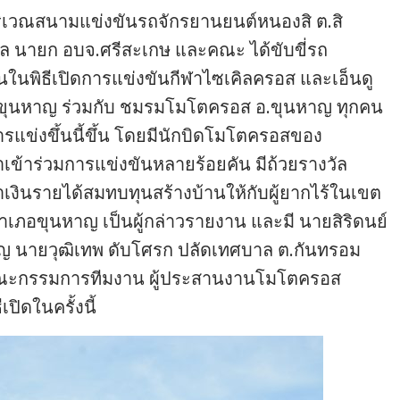
 ที่บริเวณสนามแข่งขันรถจักรยานยนต์หนองสิ ต.สิ
ล นายก อบจ.ศรีสะเกษ และคณะ ได้ขับขี่รถ
ในพิธีเปิดการแข่งขันกีฬาไซเคิลครอส และเอ็นดู
อขุนหาญ ร่วมกับ ชมรมโมโตครอส อ.ขุนหาญ ทุกคน
ารแข่งขึ้นนี้ขึ้น โดยมีนักบิดโมโตครอสของ
าเข้าร่วมการแข่งขันหลายร้อยคัน มีถ้วยรางวัล
หาเงินรายได้สมทบทุนสร้างบ้านให้กับผู้ยากไร้ในเขต
เภอขุนหาญ เป็นผู้กล่าวรายงาน และมี นายสิริดนย์
าญ นายวุฒิเทพ ดับโศรก ปลัดเทศบาล ต.กันทรอม
 คณะกรรมการทีมงาน ผู้ประสานงานโมโตครอส
ปิดในครั้งนี้