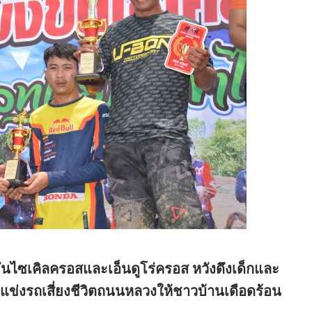
ันไซเคิลครอสและเอ็นดูโร่ครอส หวังดึงเด็กและ
ข่งรถเสี่ยงชีวิตถนนหลวงให้ชาวบ้านเดือดร้อน