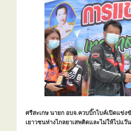
ศรีสะเกษ นายก อบจ.ควบบิ๊กไบค์เปิดแข่งข
เยาวชนห่างไกลยาเสพติดและไม่ให้ไปแว๊นแ