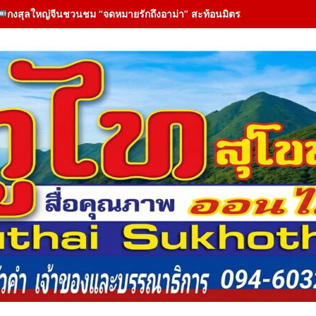
กงสุลใหญ่จีนชวนชม “จดหมายรักถึงอาม่า” สะท้อนมิตรภาพไทย-จีนผ่าน