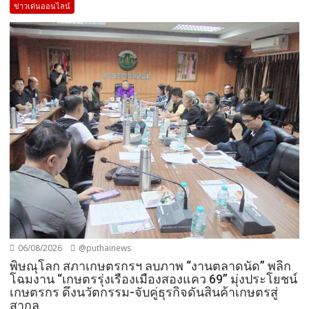
ข่าวเด่นออนไลน์
06/08/2026
@puthainews
พิษณุโลก สภาเกษตรกรฯ ลบภาพ “งานตลาดนัด” พลิก
โฉมงาน “เกษตรรุ่งเรืองเมืองสองแคว 69” มุ่งประโยชน์
เกษตรกร ดึงนวัตกรรม-จับคู่ธุรกิจดันสินค้าเกษตรสู่
สากล