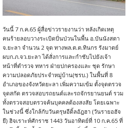
วันนี้ 7 ก.ค.65 ผู้สื่อข่าวรายงานว่า หลังเกิดเหตุ
คนร้ายลอบวางระเบิดปั่นป่วนในพื้น อ.บันนังสตา
จ.ยะลา จำนวน 2 จุด ทางพล.ต.ต.ทินกร รังมาตย์
ผบก.ภ.จว.ยะลา ได้สั่งการและกำชับไปยังเจ้า
หน้าที่ตำรวจ ทหาร ฝ่ายปกครองและ ชุด รักษา
ความปลอดภัยประจำหมู่บ้าน(ชรบ.) ในพื้นที่ 8
อำเภอของจังหวัดยะลา เพิ่มความเข้ม ตั้งจุดตรวจ
จุดสกัด ตรวจสอบรถยนต์และรถจักรยานยนต์ รวม
ทั้งตรวจสอบตรวจค้นบุคคลต้องสงสัย โดยเฉพาะ
ในช่วงนี้ ซึ่งใกล้กับวันตรุษอีดิ้ลอัฎฮา (วันรายอฮัจ
ยี) ฮิจเราะห์ศักราช 1443 วันอาทิตย์ที่ 10 ก.ค.65 ที่