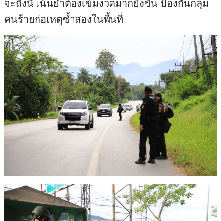
จะถึงนี้ เน้นย้ำต้องเข้มงวดมากยิ่งขึ้น ป้องกันกลุ่ม
คนร้ายก่อเหตุซ้ำสองในพื้นที่