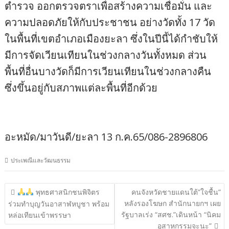
ตำรวจ ออกตรวจตราเพื่อสร้างความเชื่อมั่น และ
ความปลอดภัยให้กับประชาชน อย่างวัดทั้ง 17 วัด
ในพื้นที่เขตอำเภอเมืองยะลา ซึ่งในปีนี้ได้กำชับให้
มีการจัดเวียนเทียนในช่วงกลางวันทั้งหมด ส่วน
พื้นที่อื่นบางวัดก็มีการเวียนเทียนในช่วงกลางคืน
ซึ่งขึ้นอยู่กับสภาพแต่ละพื้นที่อีกด้วย
อะหมัด/มาวันดี/ยะลา 13 ก.ค.65/086-2896806
ประเพณีและวัฒนธรรม
แนะแนว
พุทธศาสนิกชนพิจิตร
คนจังหวัดชายแดนใต้”ใจชื้น”
หลังรองโฆษก สำนักนายกฯ เผย
เรื่อง
ร่วมทำบุญวันอาสาฬหบูชา พร้อม
รัฐบาลเร่ง “สศช.”เดินหน้า “นิคม
หล่อเทียนเข้าพรรษา
อุสาหกรรมจะนะ”