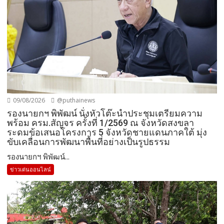
09/08/2026
@puthainews
รองนายกฯ พิพัฒน์ นั่งหัวโต๊ะนำประชุมเตรียมความ
พร้อม ครม.สัญจร ครั้งที่ 1/2569 ณ จังหวัดสงขลา
ระดมข้อเสนอโครงการ 5 จังหวัดชายแดนภาคใต้ มุ่ง
ขับเคลื่อนการพัฒนาพื้นที่อย่างเป็นรูปธรรม
รองนายกฯ พิพัฒน์...
ข่าวเด่นออนไลน์