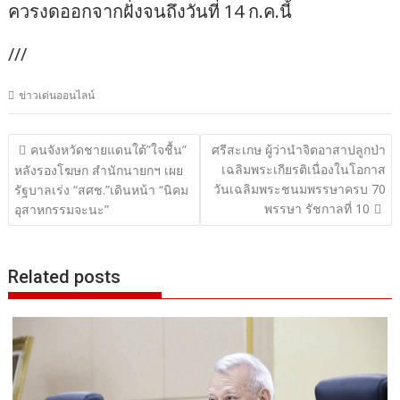
ควรงดออกจากฝั่งจนถึงวันที่ 14 ก.ค.นี้
///
ข่าวเด่นออนไลน์
แนะแนว
คนจังหวัดชายแดนใต้”ใจชื้น”
ศรีสะเกษ ผู้ว่านำจิตอาสาปลูกป่า
เฉลิมพระเกียรติเนื่องในโอกาส
เรื่อง
หลังรองโฆษก สำนักนายกฯ เผย
วันเฉลิมพระชนมพรรษาครบ 70
รัฐบาลเร่ง “สศช.”เดินหน้า “นิคม
พรรษา รัชกาลที่ 10
อุสาหกรรมจะนะ”
Related posts