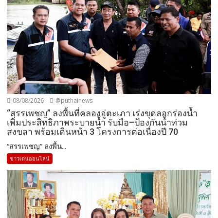
08/08/2026
@puthainews
“สรรเพชญ” ลงพื้นที่คลองอู่ตะเภา เร่งขุดลอกร่องน้ำ
เพิ่มประสิทธิภาพระบายน้ำ รับมือ–ป้องกันน้ำท่วม
สงขลา พร้อมเดินหน้า 3 โครงการต่อเนื่องปี 70
“สรรเพชญ” ลงพื้น...
ข่าวเด่นออนไลน์