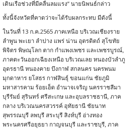
เดินเรือช่วงที่มีคลื่นลมแรง” นายนิพนธ์กล่าว
ทั้งนี้จังหวัดที่คาดว่าจะได้รับผลกระทบ มีดังนี้
ในวันที่ 13 ก.ค.2565 ภาคเหนือ บริเวณเชียงราย
ลำพูน พะเยา ลำปาง แพร่ น่าน อุตรดิตถ์ สุโขทัย
พิจิตร พิษณุโลก ตาก กำแพงเพชร และเพชรบูรณ์,
ภาคตะวันออกเฉียงเหนือ บริเวณเลย หนองบัวลำภู
อุดรธานี หนองคาย บึงกาฬ สกลนคร นครพนม
มุกดาหาร ยโสธร กาฬสินธุ์ ขอนแก่น ชัยภูมิ
มหาสารคาม ร้อยเอ็ด อำนาจเจริญ นครราชสีมา
บุรีรัมย์ สุรินทร์ ศรีสะเกษ และอุบลราชธานี, ภาค
กลาง บริเวณนครสวรรค์ อุทัยธานี ชัยนาท
สุพรรณบุรี ลพบุรี สระบุรี สิงห์บุรี อ่างทอง
พระนครศรีอยุธยา กาญจนบุรี และราชบุรี, ภาค