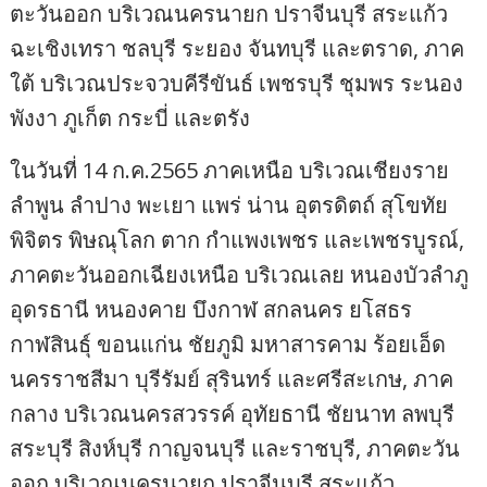
ตะวันออก บริเวณนครนายก ปราจีนบุรี สระแก้ว
ฉะเชิงเทรา ชลบุรี ระยอง จันทบุรี และตราด, ภาค
ใต้ บริเวณประจวบคีรีขันธ์ เพชรบุรี ชุมพร ระนอง
พังงา ภูเก็ต กระบี่ และตรัง
ในวันที่ 14 ก.ค.2565 ภาคเหนือ บริเวณเชียงราย
ลำพูน ลำปาง พะเยา แพร่ น่าน อุตรดิตถ์ สุโขทัย
พิจิตร พิษณุโลก ตาก กำแพงเพชร และเพชรบูรณ์,
ภาคตะวันออกเฉียงเหนือ บริเวณเลย หนองบัวลำภู
อุดรธานี หนองคาย บึงกาฬ สกลนคร ยโสธร
กาฬสินธุ์ ขอนแก่น ชัยภูมิ มหาสารคาม ร้อยเอ็ด
นครราชสีมา บุรีรัมย์ สุรินทร์ และศรีสะเกษ, ภาค
กลาง บริเวณนครสวรรค์ อุทัยธานี ชัยนาท ลพบุรี
สระบุรี สิงห์บุรี กาญจนบุรี และราชบุรี, ภาคตะวัน
ออก บริเวณนครนายก ปราจีนบุรี สระแก้ว