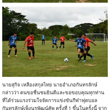
นายสุกิจ เหลืองสกุลไทย นายอำเภอกันทรลักษ์
กล่าวว่า ตนขอชื่นชมยินดีและขอขอบคุณทุกท่าน
ที่ได้ร่วมแรงร่วมใจจัดการแข่งขันกีฬาฟุตบอล
กันทรลักษ์เพ็งนรพัฒน์คัพ ครั้งที่ 1 ขึ้นในครั้งนี้ จาก