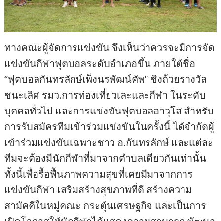
ทางคณะผู้จัดการแข่งขัน จึงเห็นว่าควรจะมีการจัด
แข่งขันกีฬาฟุตบอลระดับอำเภอขึ้น ภายใต้ชื่อ
“ฟุตบอลกันทรลักษ์เพ็งนรพัฒน์คัพ” ชิงถ้วยรางวัล
ชนะเลิศ รมว.การท่องเที่ยวเละและกีฬา ในระดับ
บุคคลทั่วไป และการแข่งขันฟุตบอลอาวุโส สำหรับ
การรับสมัครทีมเข้าร่วมแข่งขันในครั้งนี้ ได้จำกัดผู้
เข้าร่วมแข่งขันเฉพาะชาว อ.กันทรลักษ์ และแต่ละ
ทีมจะต้องมีนักกีฬาที่มาจากตำบลเดียวกันเท่านั้น
ทั้งนี้เพื่อรื้อฟื้นภาพความสุขที่เคยมีมาจากการ
แข่งขันกีฬา เสริมสร้างสุขภาพที่ดี สร้างความ
สามัคคีในหมู่คณะ กระตุ้นเศรษฐกิจ และเป็นการ