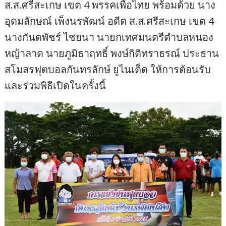
ส.ส.ศรีสะเกษ เขต 4 พรรคเพื่อไทย พร้อมด้วย นาง
อุดมลักษณ์ เพ็งนรพัฒน์ อดีต ส.ส.ศรีสะเกษ เขต 4
นางกันตพัชร์ ไชยนา นายกเทศมนตรีตำบลหนอง
หญ้าลาด นายภูมิธาฤทธิ์ พงษ์กิติทราธรณ์ ประธาน
สโมสรฟุตบอลกันทรลักษ์ ยูไนเต็ด ให้การต้อนรับ
และร่วมพิธีเปิดในครั้งนี้