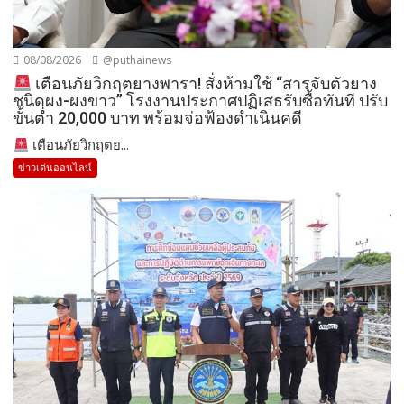
08/08/2026
@puthainews
เตือนภัยวิกฤตยางพารา! สั่งห้ามใช้ “สารจับตัวยาง
ชนิดผง-ผงขาว” โรงงานประกาศปฏิเสธรับซื้อทันที ปรับ
ขั้นต่ำ 20,000 บาท พร้อมจ่อฟ้องดำเนินคดี
เตือนภัยวิกฤตย...
ข่าวเด่นออนไลน์