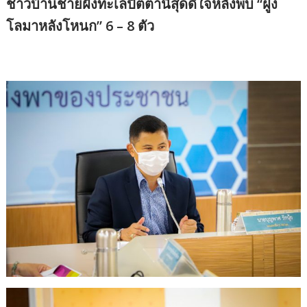
ชาวบ้านชายฝั่งทะเลปัตตานีสุดดีใจหลังพบ “ฝูง
โลมาหลังโหนก” 6 – 8 ตัว