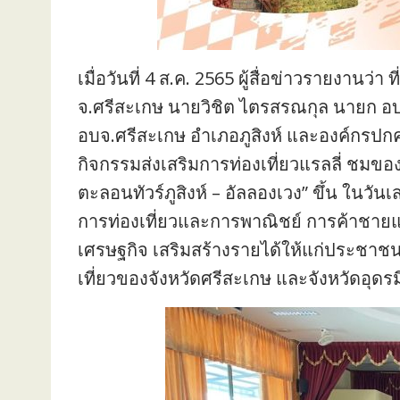
เมื่อวันที่ 4 ส.ค. 2565 ผู้สื่อข่าวรายงานว่
จ.ศรีสะเกษ นายวิชิต ไตรสรณกุล นายก อบจ.
อบจ.ศรีสะเกษ อำเภอภูสิงห์ และองค์กรปกครอ
กิจกรรมส่งเสริมการท่องเที่ยวแรลลี่ ชมข
ตะลอนทัวร์ภูสิงห์ – อัลลองเวง” ขึ้น ในวันเส
การท่องเที่ยวและการพาณิชย์ การค้าชาย
เศรษฐกิจ เสริมสร้างรายได้ให้แก่ประชา
เที่ยวของจังหวัดศรีสะเกษ และจังหวัดอุด