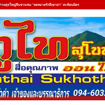
กงสุลใหญ่จีนชวนชม “จดหมายรักถึงอาม่า” สะท้อนมิตรภาพไทย-จีนผ่าน