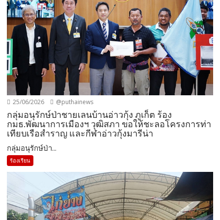
25/06/2026
@puthainews
กลุ่มอนุรักษ์ป่าชายเลนบ้านอ่าวกุ้ง ภูเก็ต ร้อง
กมธ.พัฒนาการเมืองฯ วุฒิสภา ขอให้ชะลอโครงการท่า
เทียบเรือสำราญ และกีฬาอ่าวกุ้งมารีน่า
กลุ่มอนุรักษ์ป่า...
ร้องเรียน