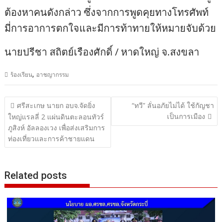
ต้องหาคนดังกล่าว ซึ่งจากการพูดคุยทางโทรศัพท์
มี่การอาการตกใจและมีการท้าทายให้หมายจับด้วย
นายปรีชา สถิตย์เรืองศักดิ์ / หาดใหญ่ จ.สงขลา
,
ร้องเรียน
อาชญากรรม
แนะแนว
ศรีสะเกษ นายก อบจ.จัดยิ่ง
“ทวี” ลั่นอภัยไม่ได้ ใช้กัญชา
เป็นการเมือง
เรื่อง
ใหญ่แรลลี่ 2 แผ่นดินตะลอนทัวร์
ภูสิงห์ อัลลองเวง เพื่อส่งเสริมการ
ท่องเที่ยวและการค้าชายแดน
Related posts