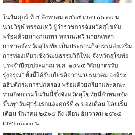
ในวันศุกร์ ที่ ๕ สิงหาคม ๒๕๖๕ เวลา ๐๖.๓๐ น.
นายวิรุฬ พรรณเทวี ผู้ว่าราชการจังหวัดสุโขทัย
พร้อมด้วยนางกนกพร พรรณเทวี นายกเหล่า
กาชาดจังหวัดสุโขทัย เป็นประธานกิจกรรมส่งเสริม
การท่องเที่ยวเชิงวัฒนธรรมวิถีใหม่ จังหวัดสุโขทัย
ประจำปีงบประมาณ พ.ศ. ๒๕๖๕ “ตักบาตรรับ
รุ่งอรุณ” ทั้งนี้ได้รับเกียรติจากนายธนาคม จงจิระ
อธิบดีกรมการปกครอง พร้อมด้วยภริยาและคณะ
ร่วมกิจกรรมในวันนี้ซึ่งจังหวัดสุโขทัยมีกำหนดจัด
ขึ้นทุกวันศุกร์แรกและศุกร์ที่ ๓ ของเดือน โดยเริ่ม
เดือน มีนาคม ๒๕๖๕ ถึง เดือน ธันวาคม ๒๕๖๕
เวลา ๐๖.๓๐ น.