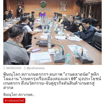
06/08/2026
@puthainews
พิษณุโลก สภาเกษตรกรฯ ลบภาพ “งานตลาดนัด” พลิก
โฉมงาน “เกษตรรุ่งเรืองเมืองสองแคว 69” มุ่งประโยชน์
เกษตรกร ดึงนวัตกรรม-จับคู่ธุรกิจดันสินค้าเกษตรสู่
สากล
พิษณุโลก สภาเกษต...
ข่าวเด่นออนไลน์