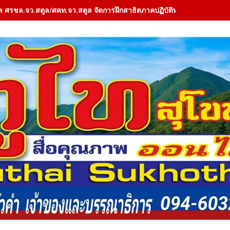
ล ศรชล.จว.สตูล/ศคท.จว.สตูล จัดการฝึกสาธิตภาคปฏิบัติทางทะเล (Field 