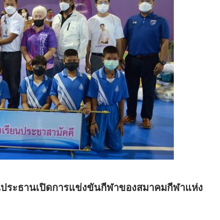
ป็นประธานเปิดการแข่งขันกีฬาของสมาคมกีฬาแห่ง