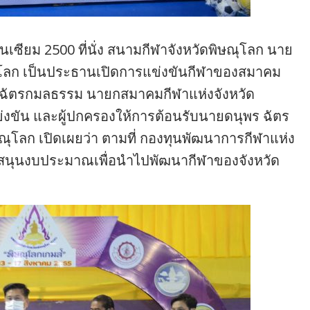
นเซียม 2500 ที่นั่ง สนามกีฬาจังหวัดพิษณุโลก นาย
ษณุโลก เป็นประธานเปิดการแข่งขันกีฬาของสมาคม
ร ฉัตรกมลธรรม นายกสมาคมกีฬาแห่งจังหวัด
ข่งขัน และผู้ปกครองให้การต้อนรับนายดนุพร ฉัตร
โลก เปิดเผยว่า ตามที่ กองทุนพัฒนาการกีฬาแห่ง
บสนุนงบประมาณเพื่อนำไปพัฒนากีฬาของจังหวัด