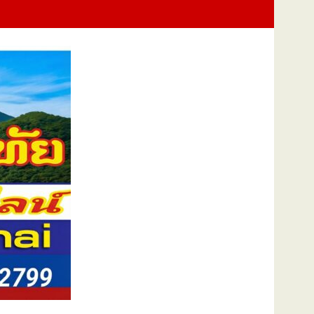
Training Exercise : FTX) การช่วยเหลือผู้ประสบภัยทางทะเลและการปฏิบั