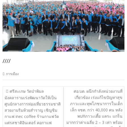
////
การเมือง
แนะแนว
ศรีสะเกษ วัดป่าพิมล
ศอ.บต. ผนึกกำลังหน่วยงานที่
เกี่ยวข้อง เร่งแก้ไขปัญหาสุข
เรื่อง
มังคลารามเร่งพัฒนาวัดให้เป็น
ภาวะและทุพโภชนาการในเด็ก
ศูนย์กลางการท่องเที่ยวธรรมชาติ
เล็ก จชต. กว่า 40,000 คน หลัง
สวยงามริมห้วยสำราญ เชิญชิม
พบ!!!ภาวะเตี้ย แคระ แกร็น
กาแฟ inec coffee ร้านกาแฟวัด
มากกว่าค่าเฉลี่ย 2 – 3 เท่า พร้อม
แต่รสชาติอินเตอร์ คอกาแฟ