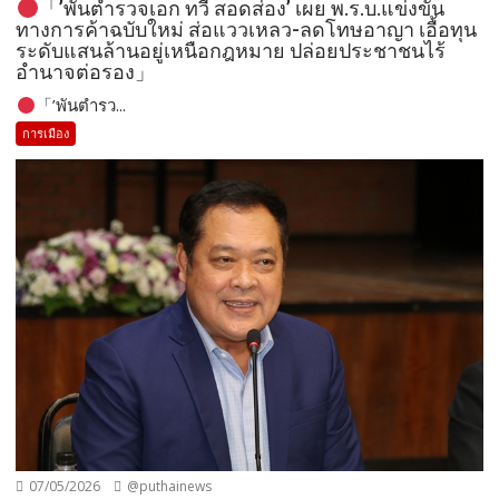
「’พันตำรวจเอก ทวี สอดส่อง’ เผย พ.ร.บ.แข่งขัน
ทางการค้าฉบับใหม่ ส่อแววเหลว-ลดโทษอาญา เอื้อทุน
ระดับแสนล้านอยู่เหนือกฎหมาย ปล่อยประชาชนไร้
อำนาจต่อรอง」
「’พันตำรว...
การเมือง
07/05/2026
@puthainews