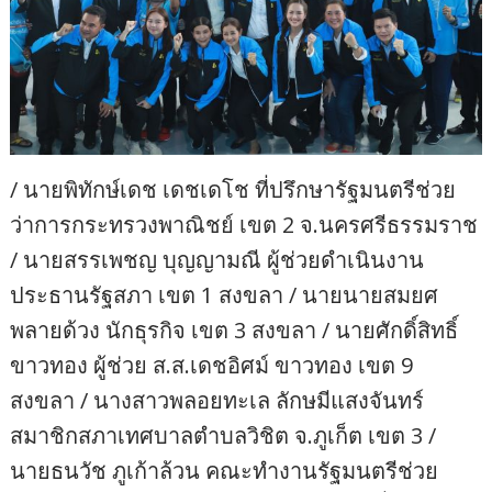
/ นายพิทักษ์เดช เดชเดโช ที่ปรึกษารัฐมนตรีช่วย
ว่าการกระทรวงพาณิชย์ เขต 2 จ.นครศรีธรรมราช
/ นายสรรเพชญ บุญญามณี ผู้ช่วยดำเนินงาน
ประธานรัฐสภา เขต 1 สงขลา / นายนายสมยศ
พลายด้วง นักธุรกิจ เขต 3 สงขลา / นายศักดิ์สิทธิ์
ขาวทอง ผู้ช่วย ส.ส.เดชอิศม์ ขาวทอง เขต 9
สงขลา / นางสาวพลอยทะเล ลักษมีแสงจันทร์
สมาชิกสภาเทศบาลตำบลวิชิต จ.ภูเก็ต เขต 3 /
นายธนวัช ภูเก้าล้วน คณะทำงานรัฐมนตรีช่วย