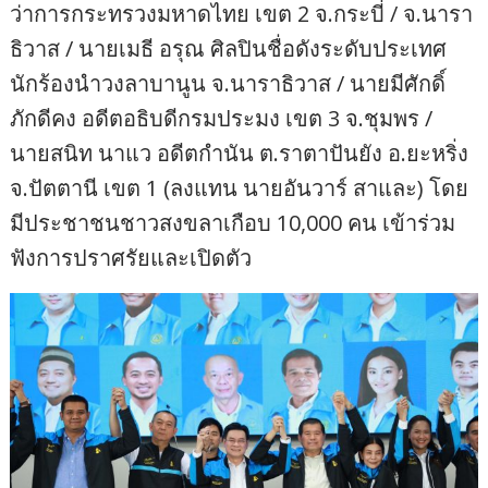
ว่าการกระทรวงมหาดไทย เขต 2 จ.กระบี่ / จ.นารา
ธิวาส / นายเมธี อรุณ ศิลปินชื่อดังระดับประเทศ
นักร้องนำวงลาบานูน จ.นาราธิวาส / นายมีศักดิ์
ภักดีคง อดีตอธิบดีกรมประมง เขต 3 จ.ชุมพร /
นายสนิท นาแว อดีตกำนัน ต.ราตาปันยัง อ.ยะหริ่ง
จ.ปัตตานี เขต 1 (ลงแทน นายอันวาร์ สาและ) โดย
มีประชาชนชาวสงขลาเกือบ 10,000 คน เข้าร่วม
ฟังการปราศรัยและเปิดตัว