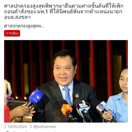
ศาลปกครองสูงสุดพิพากษายืนตามศาลชั้นต้นที่ให้เพิก
ถอนคำสั่งของ มท.1 ที่ให้นิพนธ์พ้นจากตำแหน่งนายก
อบจ.สงขลา
ศาลปกครองสูงสุดพ...
การเมือง
18/05/2026
@puthainews