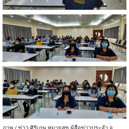
ภาพ / ข่าว ศิริเกษ หมายสุข ผู้สื่อข่าวประจำ จ.