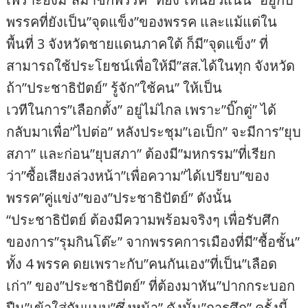
พรรคที่ยังเป็น”จุดแข็ง”ของพรรค และแม้แต่ใน
พื้นที่ 3 จังหวัดชายแดนภาคใต้ ก็มี”จุดแข็ง” ที่
สามารถใช้ประโยชน์เพื่อให้มี”สส.ได้ในทุก จังหวัด
ถ้า”ประชาธิปัตย์” รู้จัก”ใช้คน” ให้เป็น
เวทีในการ”เลือกตั้ง” อยู่ไม่ไกล เพราะ”บิ๊กตู่” ได้
กลับมาเพื่อ”ไปต่อ” หลังประชุม”เอเป็ก” จะมีการ”ยุบ
สภา” และก่อน”ยุบสภา” ต้องมี”มหกรรม”ที่เรียก
ว่า”ซื้อเสียงล่วงหน้า”เพื่อความ”ได้เปรียบ”ของ
พรรค”คู่แข่ง”ของ”ประชาธิปัตย์” ดังนั้น
“ประชาธิปัตย์ ต้องมีความพร้อมจริงๆ เพื่อรับศึก
ของการ”รุมกินโต๊ะ” จากพรรคการเมืองที่มี”ชื้อชั้น”
ทั้ง 4 พรรค ดยเพราะกับ”คนกันเอง”ที่เป็น”เลือด
เก่า” ของ”ประชาธิปัตย์” ที่ต้องมาหัน”ปากกระบอก
ปืน”เข้าใส่กับแบบ”ซึ่งหน้า” ดังนั้น”การศึก” ครั้งนี้