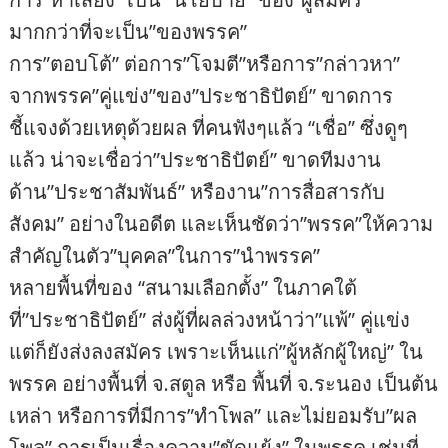
มากกว่าที่จะเป็น”ของพรรค”
การ”ตอบโต้” ต่อการ”โจมตี”หรือการ”กล่าวหา”
จากพรรค”คู่แข่ง”ของ”ประชาธิปัตย์” ขาดการ
ชี้แจงด้วยเหตุด้วยผล ที่คนฟังๆแล้ว “เชื่อ” ซึ่งดูๆ
แล้ว น่าจะเชื่อว่า”ประชาธิปัตย์” ขาดทีมงาน
ด้าน”ประชาสัมพันธ์” หรืองาน”การสื่อสารกับ
สังคม” อย่างในอดีต และเห็นชัดว่า”พรรค”ให้ความ
สำคัญในตัว”บุคคล”ในการ”นำพรรค”
หลายพื้นที่ของ “สนามเลือกตั้ง” ในภาคใต้
ที่”ประชาธิปัตย์” ส่งผู้ที่ผลล่วงหน้าว่า”แพ้” คู่แข่ง
แต่ก็ยังส่งลงสมัคร เพราะเห็นแก่”ผู้หลักผู้ใหญ่” ใน
พรรค อย่างพื้นที่ จ.สตูล หรือ พื้นที่ จ.ระนอง เป็นต้น
เหล่า หรือการที่มีการ”ทำโพล” และไม่ยอมรับ”ผล
โพล” การเป็นเรื่องความ”ขัดแย้ง” ในพรรค เช่นที่