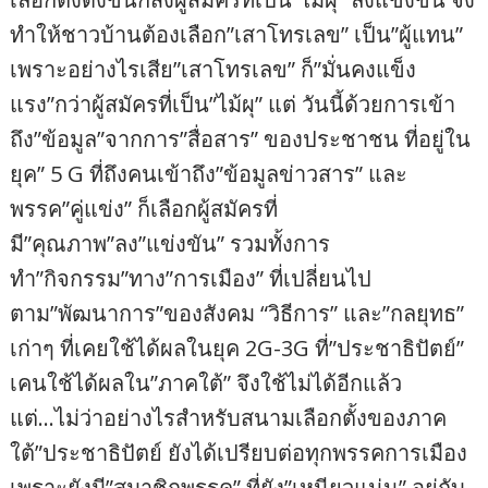
ทำให้ชาวบ้านต้องเลือก”เสาโทรเลข” เป็น”ผู้แทน”
เพราะอย่างไรเสีย”เสาโทรเลข” ก็”มั่นคงแข็ง
แรง”กว่าผู้สมัครที่เป็น”ไม้ผุ” แต่ วันนี้ด้วยการเข้า
ถึง”ข้อมูล”จากการ”สื่อสาร” ของประชาชน ที่อยู่ใน
ยุค” 5 G ที่ถึงคนเข้าถึง”ข้อมูลข่าวสาร” และ
พรรค”คู่แข่ง” ก็เลือกผู้สมัครที่
มี”คุณภาพ”ลง”แข่งขัน” รวมทั้งการ
ทำ”กิจกรรม”ทาง”การเมือง” ที่เปลี่ยนไป
ตาม”พัฒนาการ”ของสังคม “วิธีการ” และ”กลยุทธ”
เก่าๆ ที่เคยใช้ได้ผลในยุค 2G-3G ที่”ประชาธิปัตย์”
เคนใช้ได้ผลใน”ภาคใต้” จึงใช้ไม่ได้อีกแล้ว
แต่…ไม่ว่าอย่างไรสำหรับสนามเลือกตั้งของภาค
ใต้”ประชาธิปัตย์ ยังได้เปรียบต่อทุกพรรคการเมือง
เพราะยังมี”สมาชิกพรรค” ที่ยัง”เหนียวแน่น” อยู่กับ