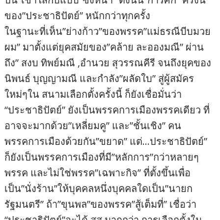
ของ”ประชาธิปัตย์” หนักกว่าทุกครั้ง
ในฐานะที่เห็น”ย่างก้าว”ของพรรค”แม่ธรณีบีบมวย
ผม” มาตั้งแต่ยุคสมัยของ”คล้าย ละอองมณี” ผ่าน
ถึง” สงบ ทิพย์มณี ,อำนวย สุวรรณคีรี จนถึงยุคของ
นิพนธ์ บุญญามณี และกำลัง”ผลัดใบ” สู่ผู้สมัคร
ใหม่ๆใน สนามเลือกตั้งครั้งนี้ ก็ยังเชื่อมั่นว่า
“ประชาธิปัตย์” ยังเป็นพรรคการเมืองพรรคเดียว ที่
อาจจะมากด้วย”เหลี่ยมคู” และ”ชั้นเชิง” คน
พรรคการเมืองด้วยกัน”ขยาด” แต่…ประชาธิปัตย์”
ก็ยังเป็นพรรคการเมืองที่มี”หลักการ”กว่าหลายๆ
พรรค และไม่ใช่พรรค”เฉพาะกิจ” ที่ตั้งขึ้นเพื่อ
เป็น”นั่งร้าน”ให้บุคคลหนึ่งบุคคลใดเป็น”นายก
รัฐมนตรี” ถ้า”ขุนพล”ของพรรค”สู้เต็มที่” เชื่อว่า
“ประชาธิปัตย์”จะได้ สส.มากกว่า การเลือกตั้งใน