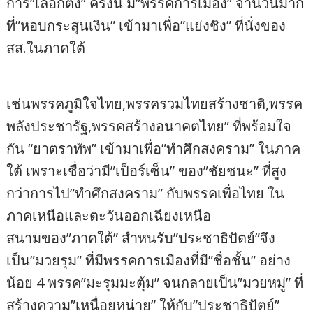
การ”เลือกตั้ง” ครั้งนี้ มี”พรรคการเมือง” จำนวนมาก
ที่”หอบกระสุนเงิน” เข้ามาเพื่อ”แย่งชิง” ที่นั่งของ
สส.ในภาคใต้
เช่นพรรคภูมิใจไทย,พรรครวมไทยสร้างชาติ,พรรค
พลังประชารัฐ,พรรคสร้างอนาคตไทย” ที่พร้อมใจ
กัน “ยาตราทัพ” เข้ามาเพื่อ”ทำศึกสงคราม” ในภาค
ใต้ เพราะเชื่อว่ามี”เป็อร์เซ็น” ของ”ชัยชนะ” ที่สูง
กว่าการไป”ทำศึกสงคราม” กับพรรคเพื่อไทย ใน
ภาคเหนือและตะวันออกเฉียงเหนือ
สนามของ”ภาคใต้” สำหนรับ”ประชาธิปัตย์”จึง
เป็น”มวยรุม” ที่มีพรรคการเมืองที่มี”ชื่อชั้น” อย่าง
น้อย 4 พรรค”มะรุมมะตุ้ม” จนกลายเป็น”มวยหมู่” ที่
สร้างความ”เหนื่อยหน่าย” ให้กับ”ประชาธิปัตย์”