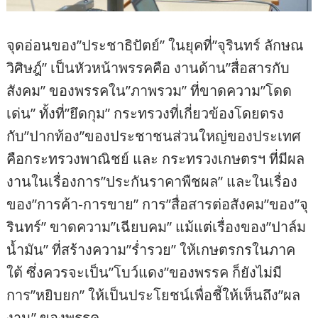
จุดอ่อนของ”ประชาธิปัตย์” ในยุคที่”จุรินทร์ ลักษณ
วิศิษฎ์” เป็นหัวหน้าพรรคคือ งานด้าน”สื่อสารกับ
สังคม” ของพรรคใน”ภาพรวม” ที่ขาดความ”โดด
เด่น” ทั้งที่”ยึดกุม” กระทรวงที่เกี่ยวข้องโดยตรง
กับ”ปากท้อง”ของประชาชนส่วนใหญ่ของประเทศ
คือกระทรวงพาณิชย์ และ กระทรวงเกษตรฯ ที่มีผล
งานในเรื่องการ”ประกันราคาพืชผล” และในเรื่อง
ของ”การค้า-การขาย” การ”สื่อสารต่อสังคม”ของ”จุ
รินทร์” ขาดความ”เฉียบคม” แม้แต่เรื่องของ”ปาล์ม
น้ำมัน” ที่สร้างความ”ร่ำรวย” ให้เกษตรกรในภาค
ใต้ ซึ่งควรจะเป็น”โบว์แดง”ของพรรค ก็ยังไม่มี
การ”หยิบยก” ให้เป็นประโยชน์เพื่อชี้ให้เห็นถึง”ผล
งาน” ของพรรค