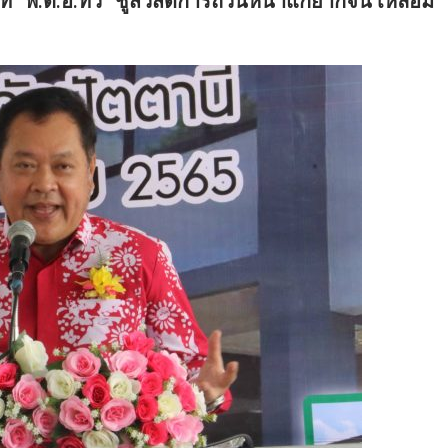
พ.ต.อ.ทวี” ชูสวัสดิการถ้วนหน้าแก้ยากจน เหลื่อม