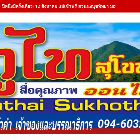
ปีหนึ่งมีครั้งเดียว! 12 สิงหาคม แม่เข้าฟรี สวนนงนุชพัทยา มอบของขวัญวั