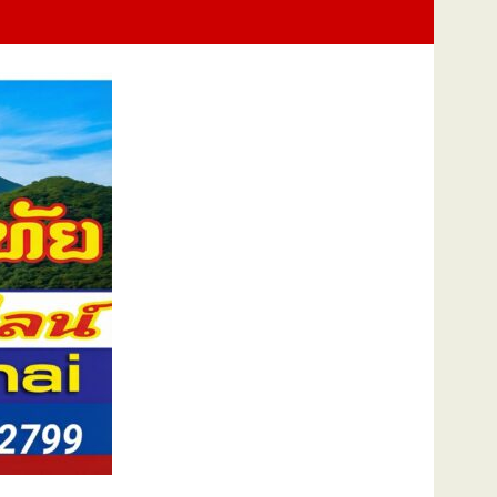
นแม่แห่งชาติ แทนคำว่ารัก ชวนลูกพาแม่เที่ยว