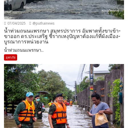
07/04/2025
@puthainews
น้ำท่วมถนนแพรกษา สมุทรปราการ อัมพาตทั้งขาเข้า-
ขาออก ดร.ประเสริฐ ชี้รากเหงุปัญหาต้องแก้ที่ผังเมือง-
บูรณาการหน่วยงาน
น้ำท่วมถนนแพรกษา...
อุทกภัย