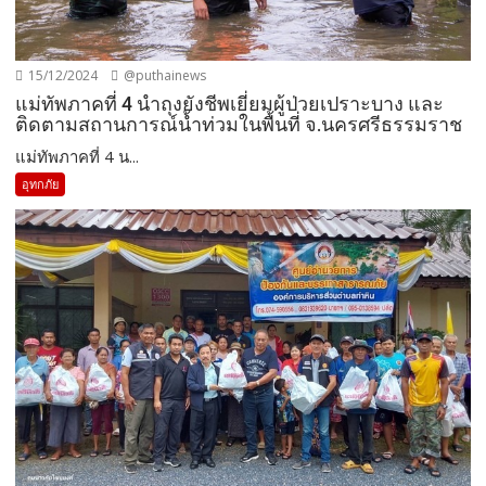
15/12/2024
@puthainews
แม่ทัพภาคที่ 4 นำถุงยังชีพเยี่ยมผู้ป่วยเปราะบาง และ
ติดตามสถานการณ์น้ำท่วมในพื้นที่ จ.นครศรีธรรมราช
แม่ทัพภาคที่ 4 น...
อุทกภัย