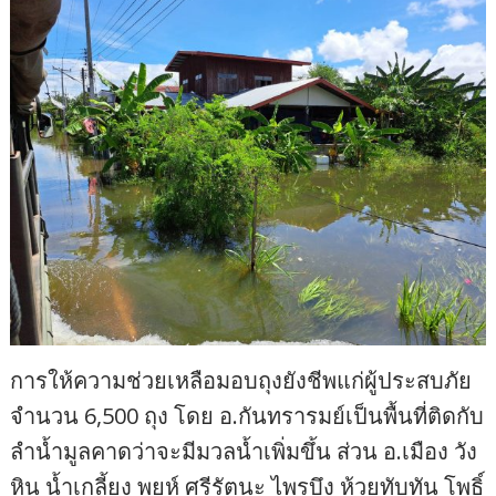
การให้ความช่วยเหลือมอบถุงยังชีพแก่ผู้ประสบภัย
จำนวน 6,500 ถุง โดย อ.กันทรารมย์เป็นพื้นที่ติดกับ
ลำน้ำมูลคาดว่าจะมีมวลน้ำเพิ่มขึ้น ส่วน อ.เมือง วัง
หิน น้ำเกลี้ยง พยุห์ ศรีรัตนะ ไพรบึง ห้วยทับทัน โพธิ์