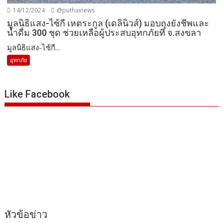
14/12/2024
@puthainews
มูลนิธิแสง-ไซ้กี เหตระกูล (เดลินิวส์) มอบถุงยังชีพและ
น้ำดื่ม 300 ชุด ช่วยเหลือผู้ประสบอุทกภัยที่ จ.สงขลา
มูลนิธิแสง-ไซ้กี...
อุทกภัย
Like Facebook
หัวข้อข่าว