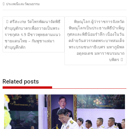
ประเพณีและวัฒนธรรม
แนะแนว
ศรีสะเกษ วัดไพรพัฒนาจัดพิธี
พิษณุโลก ผู้ว่าราชการจังหวัด
พิษณุโลกเป็นประธานพิธีบำเพ็ญ
เรื่อง
ทำบุญตักบาตรเพื่อถวายเป็นพระ
กุศลและพิธีน้อมรำลึก เนื่องในวัน
ราชกุศล ร.9 มีชาวพุทธตามแนว
คล้ายวันสวรรคตพระบาทสมเด็จ
ชายแดนไทย – กัมพูชาแห่มา
พระบรมชนกาธิเบศร มหาภูมิพล
ทำบุญคึกคัก
อดุลยเดช มหาราชบรมนาถ
บพิตร
Related posts