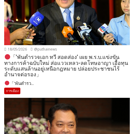
18/05/2026
@puthainews
「’พันตำรวจเอก ทวี สอดส่อง’ เผย พ.ร.บ.แข่งขัน
ทางการค้าฉบับใหม่ ส่อแววเหลว-ลดโทษอาญา เอื้อทุน
ระดับแสนล้านอยู่เหนือกฎหมาย ปล่อยประชาชนไร้
อำนาจต่อรอง」
「’พันตำรว...
การเมือง