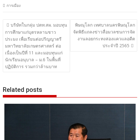
การเมือง
แนะแนว
บริษัทในกลุ่ม ปตท.สผ. มอบทุน
พิษณุโลก เทศบาลนครพิษณุโลก
จัดพิธีแถลงข่าวสื่อมวลชนการจัด
เรื่อง
การศึกษาแก่บุตรหลานชาว
งานลอยกระทงสองแควแลอดีต
ประมง เพื่อเรียนต่อปริญญาตรี
ประจำปี 2565
มหาวิทยาลัยเกษตรศาสตร์ ต่อ
เนื่องเป็นปีที่ 11 และมอบทุนแก่
นักเรียนอนุบาล – ม.6 ในพื้นที่
ปฏิบัติการ รวมกว่าล้านบาท
Related posts