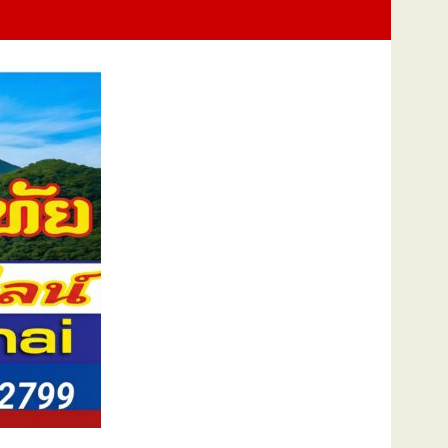
นแม่แห่งชาติ แทนคำว่ารัก ชวนลูกพาแม่เที่ยว