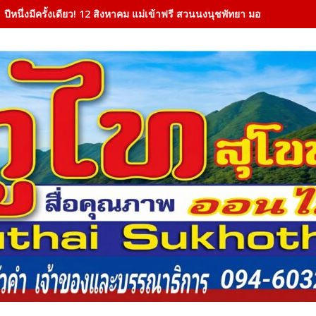
ปีหนึ่งมีครั้งเดียว! 12 สิงหาคม แม่เข้าฟรี สวนนงนุชพัทยา มอบของขวัญวั