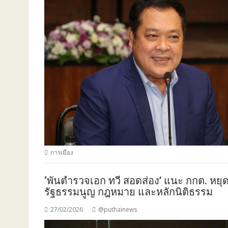
การเมือง
‘พันตำรวจเอก ทวี สอดส่อง’ แนะ กกต. หยุ
รัฐธรรมนูญ กฎหมาย และหลักนิติธรรม
27/02/2026
@puthainews