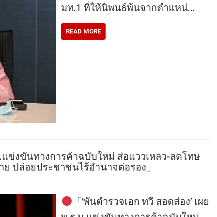
มท.1 ที่ให้นิพนธ์พ้นจากตำแหน่…
READ MORE
บ.แข่งขันทางการค้าฉบับใหม่ ส่อแววเหลว-ลดโทษ
ฎหมาย ปล่อยประชาชนไร้อำนาจต่อรอง」
「’พันตำรวจเอก ทวี สอดส่อง’ เผย
พ.ร.บ.แข่งขันทางการค้าฉบับใหม่