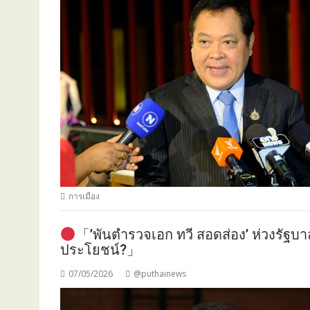
การเมือง
「’พันตำรวจเอก ทวี สอดส่อง’ ห่วงรัฐบาล
ประโยชน์?」
07/05/2026
@puthainews