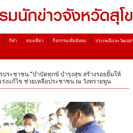
กีฬา
ท่องเที่ยว
กิจกรรมเพื่อสังคม
ประเพณีและวัฒนธ
ระชาชน “บำบัดทุกข์ บำรุงสุข สร้างรอยยิ้มให้
 เร่งแก้ไข ช่วยเหลือประชาชน ณ วังทรายพูน