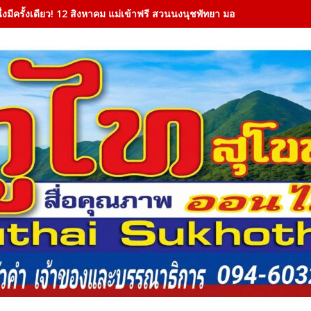
นึ่งมีครั้งเดียว! 12 สิงหาคม แม่เข้าฟรี สวนนงนุชพัทยา มอบของขวัญวันแม่