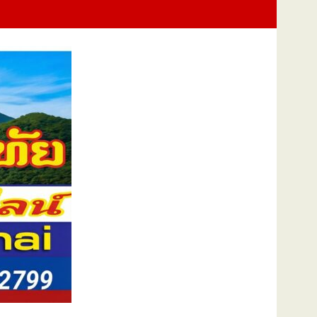
แห่งชาติ แทนคำว่ารัก ชวนลูกพาแม่เที่ยว