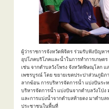
ผู้ว่าราชการจังหวัดพิจิตร ร่วมรับฟังปัญ
อุปโภคบริโภคและน้ำในการทำการเกษตร ตำบล
เช่น จากตำบลวังโพรง จังหวัดพิษณุโลก แ
เพชรบูรณ์ โดย ขยายเขตประปาส่วนภูมิภาค หม
ลากฆ้อน การบริหารจัดการน้ำ แบ่งปันระ
บริหารจัดการน้ำ แบ่งปันจากตำบลวังโป่ง 
และการแบ่งน้ำจากตำบลท้ายดง มาตำบลหนอ
ประชาชนในพื้นที่