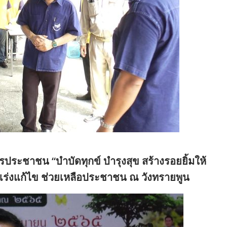
ระชาชน “บำบัดทุกข์ บำรุงสุข สร้างรอยยิ้มให้
 เร่งแก้ไข ช่วยเหลือประชาชน ณ วังทรายพูน