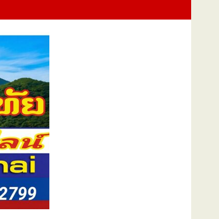
นแม่แห่งชาติ แทนคำว่ารัก ชวนลูกพาแม่เที่ยว