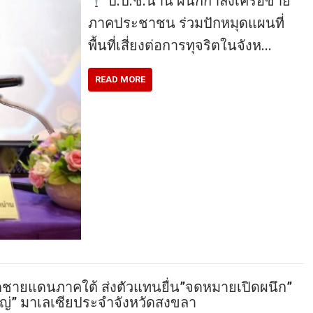
ป.ป.ช.น่าน ผนึกกำลังเครือข่าย
ภาคประชาชน ร่วมปักหมุดแผนที่
พื้นที่เสี่ยงต่อการทุจริตในจังห…
READ MORE
ัดชายแดนภาคใต้ ส่งตัวแทนยื่น”จดหมายเปิดผนึก”
หญ่” มาเลเซียประจำจังหวัดสงขลา