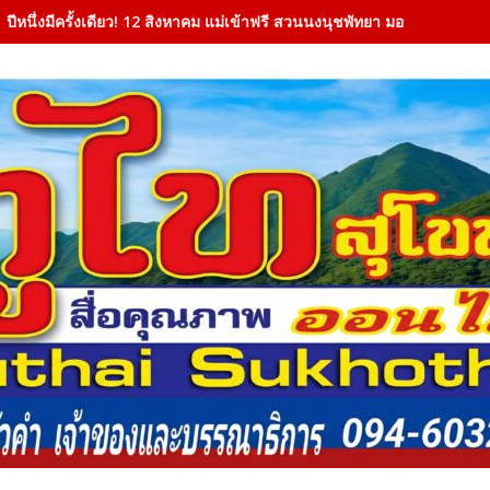
ปีหนึ่งมีครั้งเดียว! 12 สิงหาคม แม่เข้าฟรี สวนนงนุชพัทยา มอบของขวัญวั