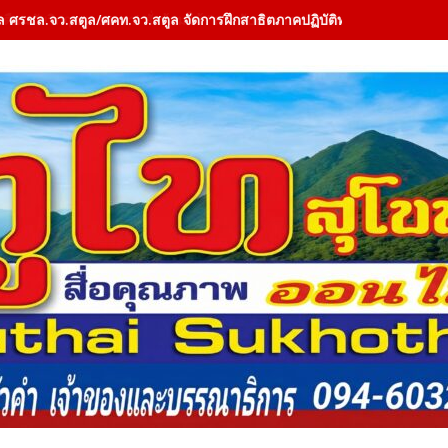
ล ศรชล.จว.สตูล/ศคท.จว.สตูล จัดการฝึกสาธิตภาคปฏิบัติทางทะเล (Field 