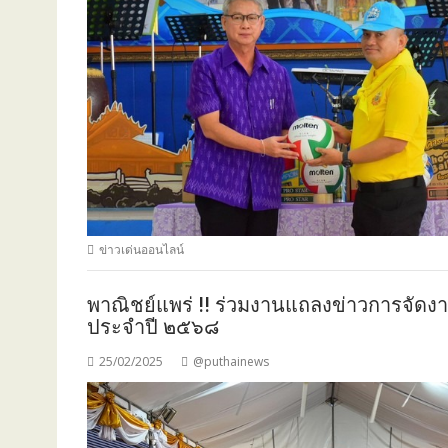
ข่าวเด่นออนไลน์
พาณิชย์แพร่ !! ร่วมงานแถลงข่าวการจัดงา
ประจำปี​ ๒๕๖๘
25/02/2025
@puthainews