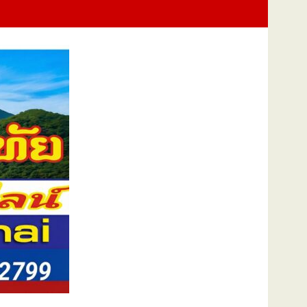
Training Exercise : FTX) การช่วยเหลือผู้ประสบภัยทางทะเลและการปฏิบั