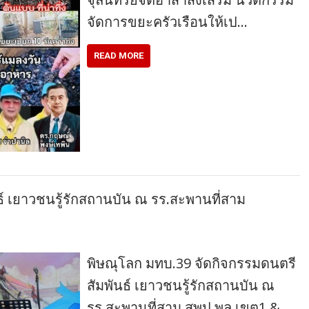
จัดการขยะครัวเรือนให้เป…
READ MORE
์ เยาวชนรู้รักสถานบัน ณ รร.สะพานที่สาม
พิษณุโลก มทบ.39 จัดกิจกรรมดนตรี
สัมพันธ์ เยาวชนรู้รักสถานบัน ณ
รร.สะพานที่สาม สพป.พล.เขต1 &…