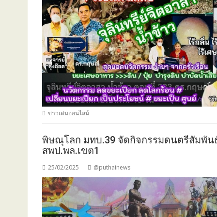
ข่าวเด่นออนไลน์
พิษณุโลก มทบ.39 จัดกิจกรรมดนตรีสัมพันธ
สพป.พล.เขต1
25/02/2025
@puthainews