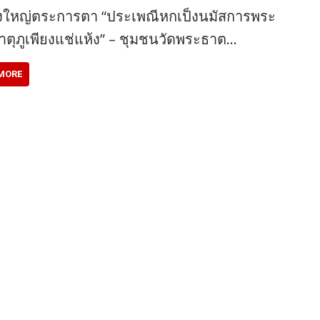
ิ่งใหญ่ตระการตา “ประเพณีหกเป็งนมัสการพระ
ตุภูเพียงแช่แห้ง” – ชุมชนวัดพระธาต…
MORE