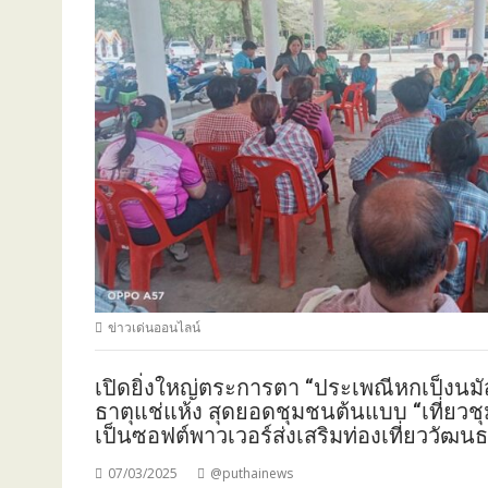
ข่าวเด่นออนไลน์
เปิดยิ่งใหญ่ตระการตา “ประเพณีหกเป็งนม
ธาตุแช่แห้ง สุดยอดชุมชนต้นแบบ “เที่ยวชุม
เป็นซอฟต์พาวเวอร์ส่งเสริมท่องเที่ยววัฒนธร
07/03/2025
@puthainews