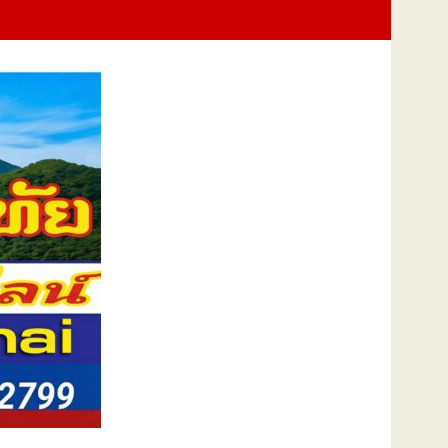
นแม่แห่งชาติ แทนคำว่ารัก ชวนลูกพาแม่เที่ยว