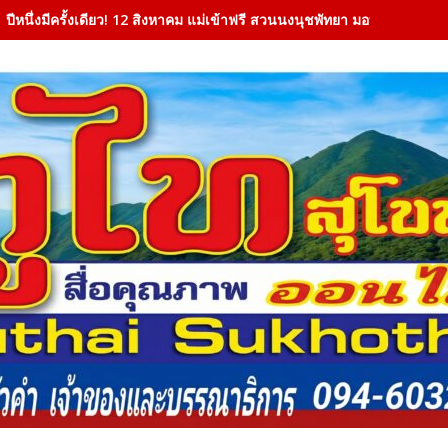
ปีหนึ่งมีครั้งเดียว! 12 สิงหาคม แม่เข้าฟรี สวนนงนุชพัทยา มอบของขวัญวั