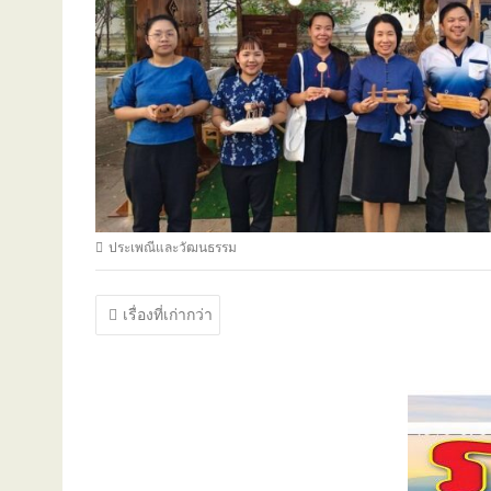
ประเพณีและวัฒนธรรม
แนะแนว
เรื่องที่เก่ากว่า
เรื่อง