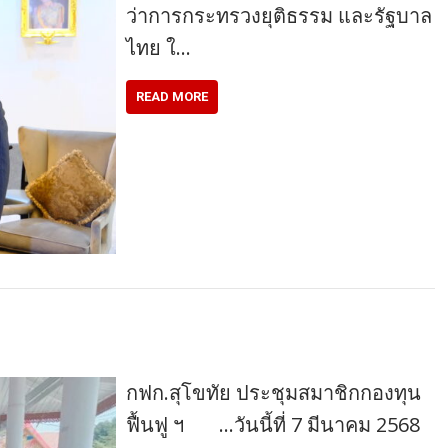
ว่าการกระทรวงยุติธรรม และรัฐบาล
ไทย ใ…
READ MORE
กฟก.สุโขทัย ประชุมสมาชิกกองทุน
ฟื้นฟู ฯ …วันนี้ที่ 7 มีนาคม 2568