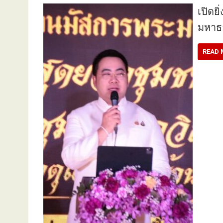
เปิดย
มหาธา
READ 