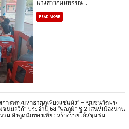
นางสาวกมนพรรณ …
READ MORE
ัสการพระมหาธาตุภูเพียงแช่แห้ง” – ชุมชนวัดพระ
ชนยลวิถี” ประจำปี 68 “พลภูมิ” ชู 2 เสน่ห์เมืองน่าน
รม ดึงดูดนักท่องเที่ยว สร้างรายได้สู่ชุมชน