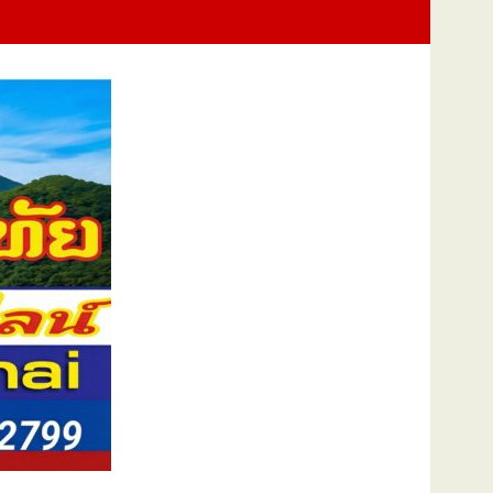
Training Exercise : FTX) การช่วยเหลือผู้ประสบภัยทางทะเลและการปฏิบั