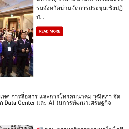
รมจังหวัดน่านจัดการประชุมเชิงปฏิ
บั…
READ MORE
ศ การสื่อสาร และการโทรคมนาคม วุฒิสภา จัด
าก Data Center และ AI ในการพัฒนาเศรษฐกิจ