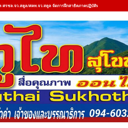
ล ศรชล.จว.สตูล/ศคท.จว.สตูล จัดการฝึกสาธิตภาคปฏิบัติทางทะเล (Field 