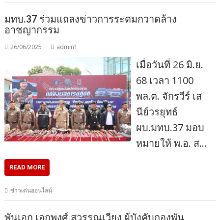
มทบ.37 ร่วมแถลงข่าวการระดมกวาดล้าง
อาชญากรรม
26/06/2025
admin1
เมื่อวันที่ 26 มิ.ย.
68 เวลา 1100
พล.ต. จักรวีร์ เส
นีย์วรยุทธ์
ผบ.มทบ.37 มอบ
หมายให้ พ.อ. ส…
READ MORE
ข่าวเด่นออนไลน์
พันเอก เอกพงศ์ สุวรรณเวียง ผู้บังคับกองพัน