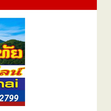
ูป พร้อมบริจาคเพื่อสาธารณกุศล