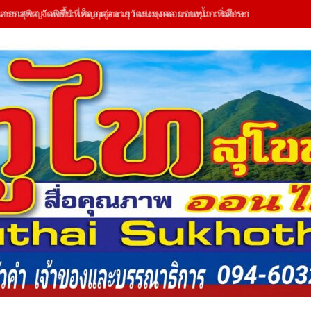
นายกสุพิศ จัดพิธีบำเพ็ญกุศลอายุวัฒนมงคล มอบทุนการศึกษาสามเณร 130 ร