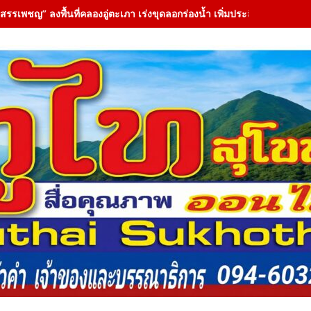
“สรรเพชญ” ลงพื้นที่คลองอู่ตะเภา เร่งขุดลอกร่องน้ำ เพิ่มประสิทธิภาพระบาย