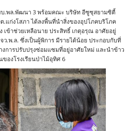
พย์ ผบ.พล.พัฒนา 3 พร้อมคณะ บริษัท อีซูซุสยามซิตี้
ต.แก่งโสภา ได้ลงพื้นที่นำสิ่งของอุปโภคบริโภค
ข้าช่วยเหลือนาย ประสิทธิ์ เกตุอรุณ อาศัยอยู่
ว.พ.ล. ซึ่งเป็นผู้พิการ มีรายได้น้อย ประกอบกับที่
ว่างการปรับปรุงซ่อมแซมที่อยู่อาศัยใหม่ และนำข้าว
ของโรงเรียนป่าไม้อุทิศ 6