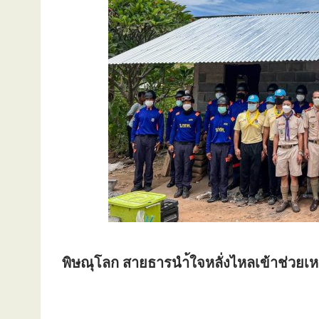
พิษณุโลก สายธารนำ้ใจหลั่งไหลเข้าช่วยเห